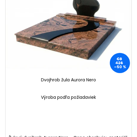
€9
426
–50 %
Dvojhrob žula Aurora Nero
Výroba podľa požiadaviek