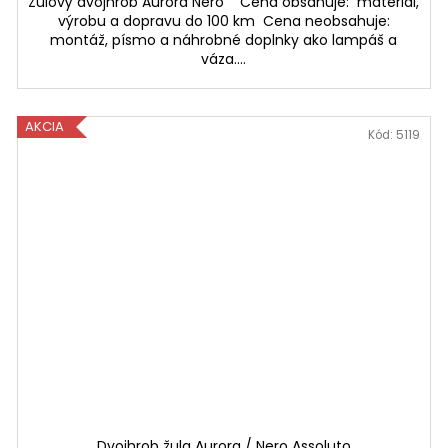
Žulový dvojhrob Aurora Nero Cena obsahuje: materiál,
výrobu a dopravu do 100 km Cena neobsahuje:
montáž, písmo a náhrobné doplnky ako lampáš a
váza....
AKCIA
Kód:
5119
Dvojhrob žula Aurora / Nero Assoluto