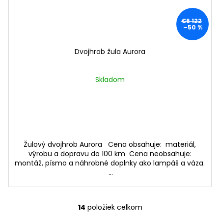
€6 122
–50 %
Dvojhrob žula Aurora
Skladom
Žulový dvojhrob Aurora Cena obsahuje: materiál,
výrobu a dopravu do 100 km Cena neobsahuje:
montáž, písmo a náhrobné doplnky ako lampáš a váza.
...
14
položiek celkom
O