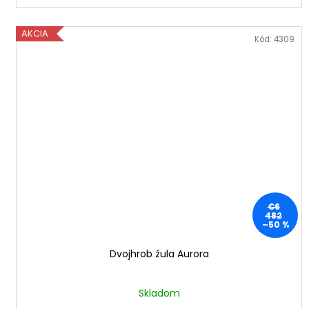
AKCIA
Kód:
4309
€6
482
–50 %
Dvojhrob žula Aurora
Skladom