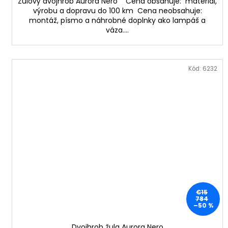
Žulový dvojhrob Aurora Nero Cena obsahuje: materiál,
výrobu a dopravu do 100 km Cena neobsahuje:
montáž, písmo a náhrobné doplnky ako lampáš a
váza....
Kód:
6232
€15
784
–50 %
Dvojhrob žula Aurora Nero