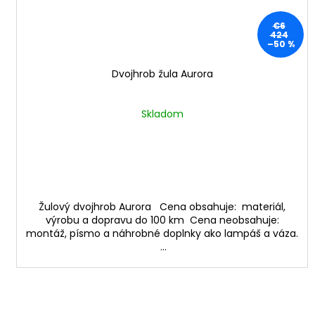
€6
424
–50 %
Dvojhrob žula Aurora
Skladom
Žulový dvojhrob Aurora Cena obsahuje: materiál,
výrobu a dopravu do 100 km Cena neobsahuje:
montáž, písmo a náhrobné doplnky ako lampáš a váza.
...