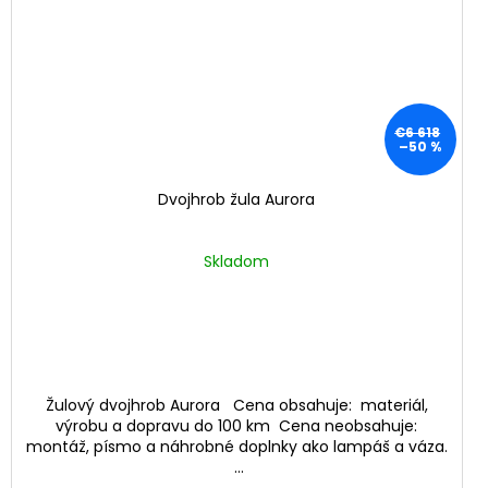
€6 618
–50 %
Dvojhrob žula Aurora
Skladom
Žulový dvojhrob Aurora Cena obsahuje: materiál,
výrobu a dopravu do 100 km Cena neobsahuje:
montáž, písmo a náhrobné doplnky ako lampáš a váza.
...