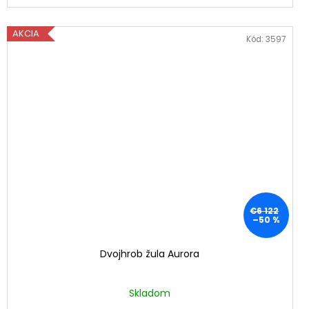
AKCIA
Kód:
3597
€6 122
–50 %
Dvojhrob žula Aurora
Skladom