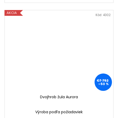
AKCIA
Kód:
4302
€7 752
–50 %
Dvojhrob žula Aurora
Výroba podľa požiadaviek