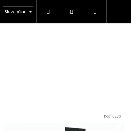
Hľadať
Prihlásenie
Nákupný
NÁS
Kamenárstvo STONESTORE – Cenník pomník
Slovenčina
košík
Kód:
6236