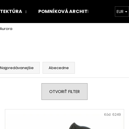
ITEKTÚRA
POMNÍKOVÁ ARCHITEKTÚRA
O 
EUR
 Aurora
Čo potrebujete nájsť?
HĽADAŤ
Najpredávanejšie
Abecedne
Odporúčame
OTVORIŤ FILTER
Kód:
6249