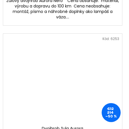
Žulový dvojhrob Aurora Nero Cena obsahuje: materiál,
výrobu a dopravu do 100 km Cena neobsahuje:
montáž, písmo a náhrobné doplnky ako lampáš a
váza....
Kód:
6253
€12
214
–50 %
Dvojhrob žula Aurora