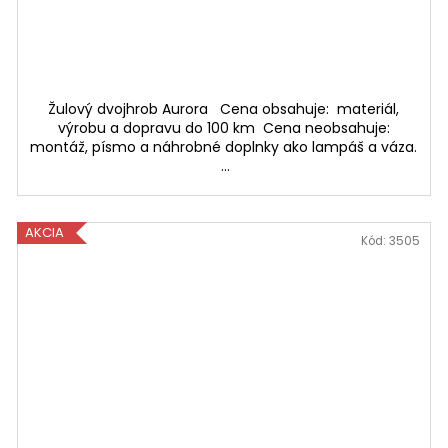
Žulový dvojhrob Aurora Cena obsahuje: materiál,
výrobu a dopravu do 100 km Cena neobsahuje:
montáž, písmo a náhrobné doplnky ako lampáš a váza.
...
AKCIA
Kód:
3505