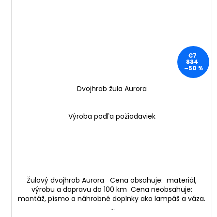
€7
834
–50 %
Dvojhrob žula Aurora
Výroba podľa požiadaviek
Žulový dvojhrob Aurora Cena obsahuje: materiál,
výrobu a dopravu do 100 km Cena neobsahuje:
montáž, písmo a náhrobné doplnky ako lampáš a váza.
...