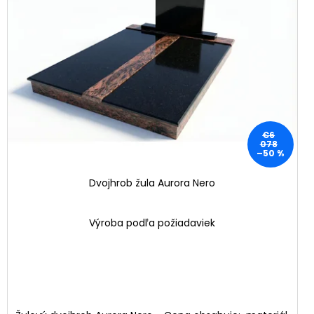
€6
078
–50 %
Dvojhrob žula Aurora Nero
Výroba podľa požiadaviek