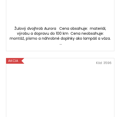
Žulový dvojhrob Aurora Cena obsahuje: materiál,
výrobu a dopravu do 100 km Cena neobsahuje:
montáž, písmo a náhrobné doplnky ako lampáš a váza.
...
AKCIA
Kód:
3596