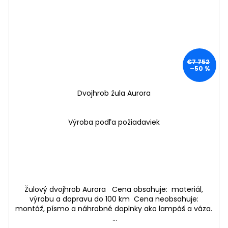
€7 752
–50 %
Dvojhrob žula Aurora
Výroba podľa požiadaviek
Žulový dvojhrob Aurora Cena obsahuje: materiál,
výrobu a dopravu do 100 km Cena neobsahuje:
montáž, písmo a náhrobné doplnky ako lampáš a váza.
...