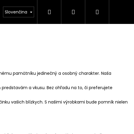
Hľadať
Prihlásenie
Nákupný
NÁS
Kamenárstvo STONESTORE – Cenník pomník
Slovenčina
košík
atnému pamätníku jedinečný a osobný charakter. Naša
predstavám a vkusu. Bez ohľadu na to, či preferujete
činku vašich blízkych. S našimi výrobkami bude pomník nielen