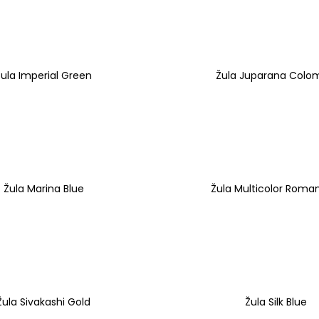
Žula Imperial Green
Žula Juparana Colo
Žula Marina Blue
Žula Multicolor Roma
Žula Sivakashi Gold
Žula Silk Blue