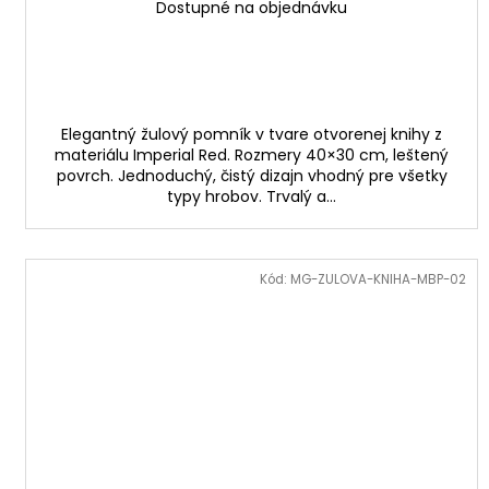
Dostupné na objednávku
Elegantný žulový pomník v tvare otvorenej knihy z
materiálu Imperial Red. Rozmery 40×30 cm, leštený
povrch. Jednoduchý, čistý dizajn vhodný pre všetky
typy hrobov. Trvalý a...
Kód:
MG-ZULOVA-KNIHA-MBP-02