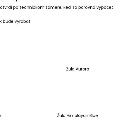
 potvrdí po technickom zámere, keď sa porovná výpočet
ík bude vyrábať.
Žula Aurora
n
Žula Himalayan Blue