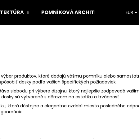
ITEKTÚRA
POMNÍKOVÁ ARCHITEKTÚRA
O 
EUR
Čo potrebujete nájsť?
HĽADAŤ
atý výber produktov, ktoré dodajú vášmu pomníku alebo samost
spôsobiť dosky podľa vašich špecifických požiadaviek.
Odporúčame
 slobodu pri výbere dizajnu, ktorý najlepšie zodpovedá vašim 
 dosky sú vytvorené s dôrazom na estetiku a trvácnosť.
dosku, ktorá dôstojne a elegantne ozdobí miesto posledného odpo
 generácie.