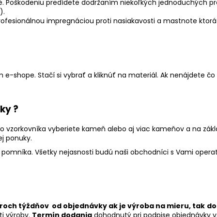
é. Poškodeniu predídete dodržaním niekoľkých jednoduchých prav
).
fesionálnou impregnáciou proti nasiakavosti a mastnote ktorá 
e-shope. Stačí si vybrať a kliknúť na materiál. Ak nenájdete čo
ky ?
i zo vzorkovníka vyberiete kameň alebo aj viac kameňov a na zá
ej ponuky.
pomníka. Všetky nejasnosti budú naši obchodníci s Vami operatí
roch týždňov od objednávky ak je výroba na mieru, tak
do
ti výroby.
Termín dodania
dohodnutý pri podpise objednávky 