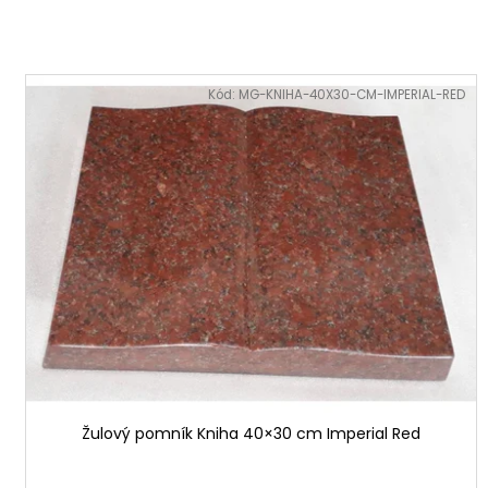
n
i
e
V
p
ý
Kód:
MG-KNIHA-40X30-CM-IMPERIAL-RED
r
p
o
i
d
s
u
p
k
r
t
o
o
d
v
u
k
t
o
v
Žulový pomník Kniha 40×30 cm Imperial Red