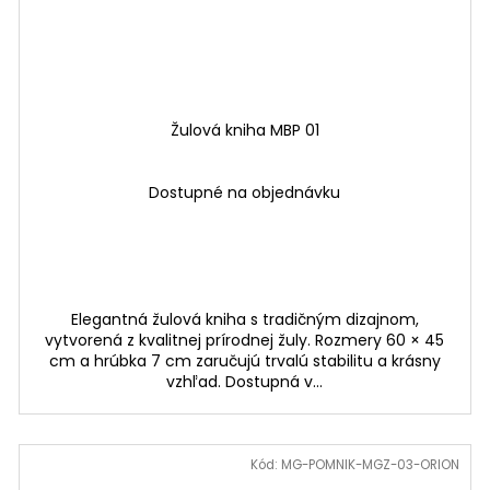
Žulová kniha MBP 01
Dostupné na objednávku
Elegantná žulová kniha s tradičným dizajnom,
vytvorená z kvalitnej prírodnej žuly. Rozmery 60 × 45
cm a hrúbka 7 cm zaručujú trvalú stabilitu a krásny
vzhľad. Dostupná v...
Kód:
MG-POMNIK-MGZ-03-ORION