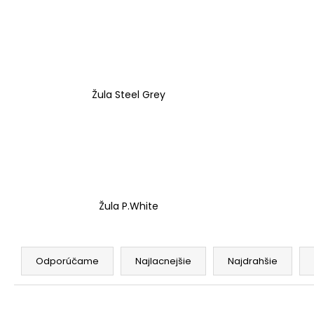
Žula Steel Grey
Žula P.White
R
a
Odporúčame
Najlacnejšie
Najdrahšie
d
e