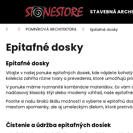
K
Prejsť
na
o
STAVEBNÁ ARCH
obsah
Späť
Späť
š
do
do
í
Domov
POMNÍKOVÁ ARCHITEKTÚRA
Epitafné dosky
k
obchodu
obchodu
Epitafné dosky
Epitafné dosky
Vitajte v našej ponuke epitafných dosiek, kde nájdete boh
kolekcia zahŕňa rôzne tvary a prevedenia, ktoré umožňujú pri
V ponuke máme rozmanité kombinácie materiálov, čo vám dáva
nadčasový klasický štýl alebo moderný vzhľad, naše epitafné
Pozrite si našu širokú škálu možností a vyberte si epitafnú 
miestom spomienky, ale aj umeleckým dielom, ktoré pretrvá
Čistenie a údržba epitafných dosiek