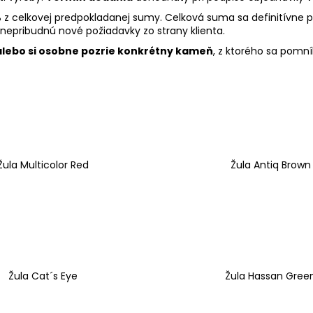
%
z celkovej predpokladanej sumy. Celková suma sa definitívne
 nepribudnú nové požiadavky zo strany klienta.
 alebo si osobne pozrie konkrétny kameň
, z ktorého sa pomn
Žula Multicolor Red
Žula Antiq Brown
Žula Cat´s Eye
Žula Hassan Gree