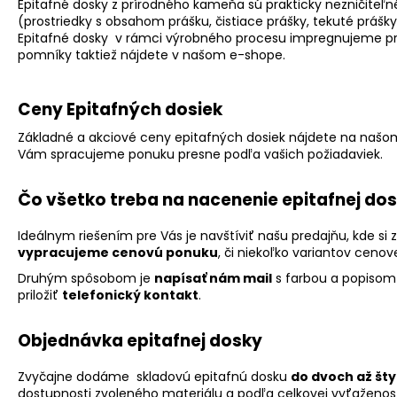
Epitafné dosky z prírodného kameňa sú prakticky nezničiteľn
(prostriedky s obsahom prášku, čistiace prášky, tekuté prášky
Epitafné dosky v rámci výrobného procesu impregnujeme pro
pomníky taktiež nájdete v našom e-shope.
Ceny Epitafných dosiek
Základné a akciové ceny epitafných dosiek nájdete na našom 
Vám spracujeme ponuku presne podľa vašich požiadaviek.
Čo všetko treba na
nacenenie
epitafnej dos
Ideálnym riešením pre Vás je navštíviť našu predajňu, kde s
vypracujeme cenovú ponuku
, či niekoľko variantov cenov
Druhým spôsobom je
napísať nám mail
s farbou a popisom 
priložiť
telefonický kontakt
.
Objednávka epitafnej dosky
Zvyčajne dodáme skladovú epitafnú dosku
do dvoch až šty
dostupnosti zvoleného materiálu a podľa celkovej vyťaženos