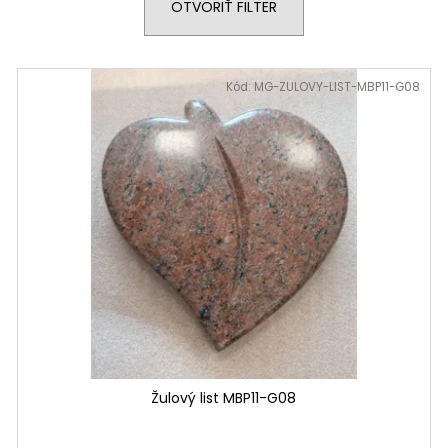
OTVORIŤ FILTER
Kód:
MG-ZULOVY-LIST-MBP11-G08
Žulový list MBP11-G08