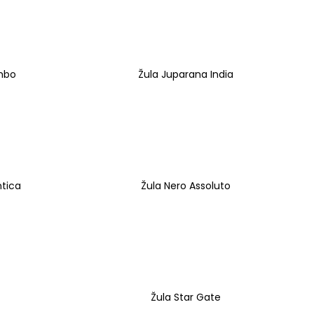
mbo
Žula Juparana India
ntica
Žula Nero Assoluto
Žula Star Gate