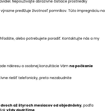
idiel. Nepoužívajte abrazívne čistiace prostriedky
výrazne predlžuje životnosť pomníkov. Túto impregnáciu na
 hľadáte, alebo potrebujete poradiť. Kontaktujte nás a my
klade nákresu a osobnej konzultácie Vám
na počkanie
vne riešiť telefonicky, preto nezabudnite
 dvoch až štyroch mesiacov od objednávky
, podľa
však
vždy dodržíme
.