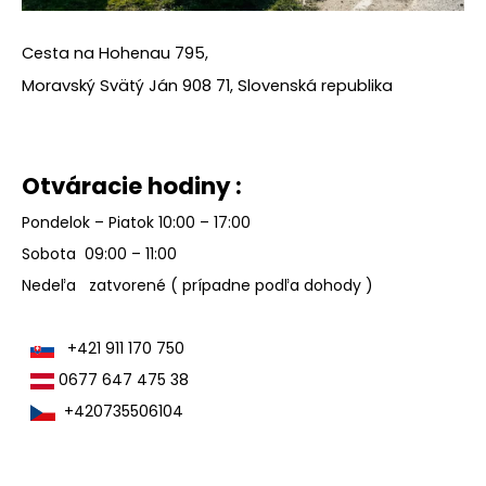
á
j
Cesta na Hohenau 795,
s
Moravský Svätý Ján 908 71, Slovenská republika
ť
?
Otváracie hodiny :
Pondelok – Piatok 10:00 – 17:00
HĽADAŤ
Sobota 09:00 – 11:00
Nedeľa zatvorené ( prípadne podľa dohody )
O
+421 911 170 750
d
0677 647 475 38
p
+420735506104
o
r
ú