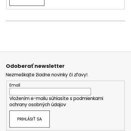
Z
á
Odoberať newsletter
p
Nezmeškajte žiadne novinky či zľavy!
ä
t
Email
i
Vložením e-mailu súhlasíte s
podmienkami
e
ochrany osobných údajov
PRIHLÁSIŤ SA