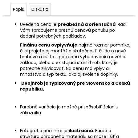
Popis
Diskusia
Uvedená cena je
predbežná a orientačná
. Radi
Vám spracujeme presnú cenovú ponuku po
dodaní potrebných podkladov.
Finálnu cenu ovplyvňuje
najmä rozmer pomníka,
či si prajete aj montáž a skutočnosť, či ide o nové
hrobové miesto s potrebou vybudovania nového
základu, alebo o existujúci starší hrob, ktorý je
potrebné zlikvidovať. Na cenu má vplyv aj
množstvo a typ textu, ako aj zvolené doplnky.
Dvojhrob je typizovaný pre Slovensko a Českú
republiku.
Farebné variácie je možné prispôsobiť želaniu
zákazníka.
Fotografia pomníka je
ilustračná
. Farba a
štruktúra prírodného materiálu sa môže líšiť a