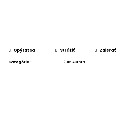
č
a
m
e
Opýtať sa
Strážiť
Zdieľať
Kategória
:
Žula Aurora