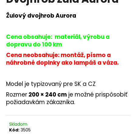
je
á
0,0
z
j
Žulový dvojhrob Aurora
5
s
hviezdičiek.
ť
Cena obsahuje: materiál, výrobu a
?
dopravu do 100 km
Cena neobsahuje: montáž, písmo a
náhrobné doplnky ako lampáš a váza.
HĽADAŤ
Model je typizovaný pre SK a CZ
Rozmer
200 × 240 cm
je možné prispôsobiť
O
požiadavkám zákazníka.
d
p
o
r
Skladom
ú
Kód:
3505