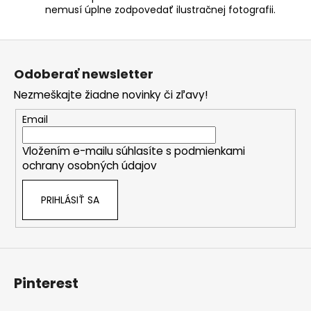
nemusí úplne zodpovedať ilustračnej fotografii.
Z
á
Odoberať newsletter
p
Nezmeškajte žiadne novinky či zľavy!
ä
t
Email
i
Vložením e-mailu súhlasíte s
podmienkami
e
ochrany osobných údajov
PRIHLÁSIŤ SA
Pinterest