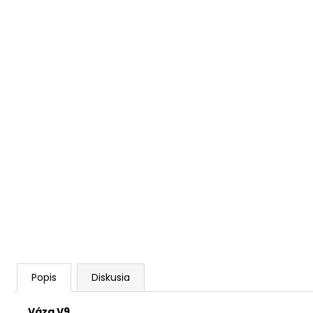
Popis
Diskusia
Váza V9