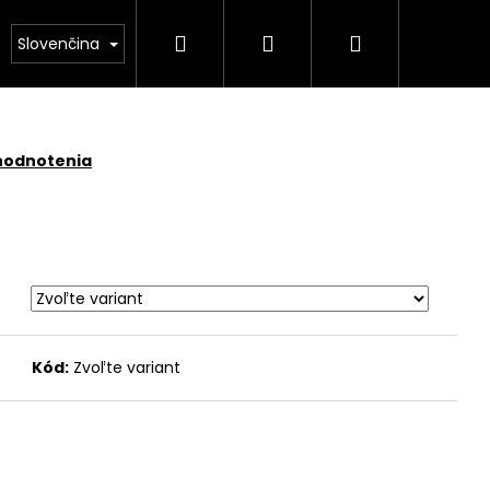
Hľadať
Prihlásenie
Nákupný
NÁS
Kamenárstvo STONESTORE – Cenník pomník
Slovenčina
košík
hodnotenia
Kód:
Zvoľte variant