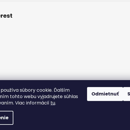
erest
 podmienky
Podmienky ochrany osobných údajov
Veľkoobch
používa súbory cookie. Ďalším
Odmietnuť
ím tohto webu vyjadrujete súhlas
vaním. Viac informácií
tu
.
radené.
Upraviť nastavenie cookies
nie