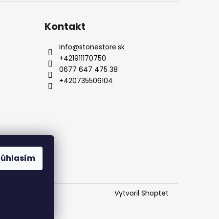
Kontakt
info
@
stonestore.sk
+421911170750
0677 647 475 38
+420735506104
od
Kontakty
Súhlasím
Vytvoril Shoptet