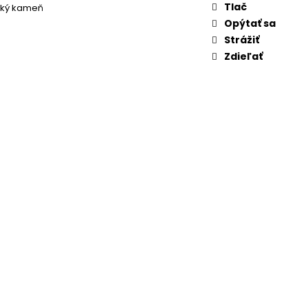
Tlač
cký kameň
Opýtať sa
Strážiť
Zdieľať