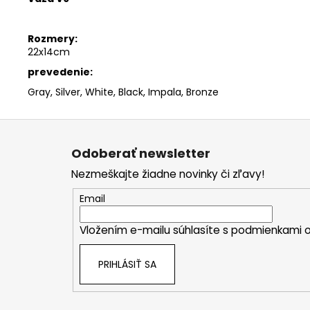
Rozmery:
22x14cm
prevedenie:
Gray, Silver, White, Black, Impala, Bronze
Z
á
Odoberať newsletter
p
Nezmeškajte žiadne novinky či zľavy!
ä
t
Email
i
Vložením e-mailu súhlasíte s
podmienkami o
e
PRIHLÁSIŤ SA