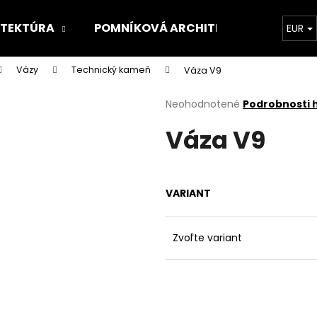
ITEKTÚRA
POMNÍKOVÁ ARCHITEKTÚRA
O 
EUR
Vázy
Technický kameň
Váza V9
Čo potrebujete nájsť?
Priemerné
Neohodnotené
Podrobnosti 
hodnotenie
Váza V9
produktu
HĽADAŤ
je
0,0
z
5
Odporúčame
VARIANT
hviezdičiek.
Zvoľte variant