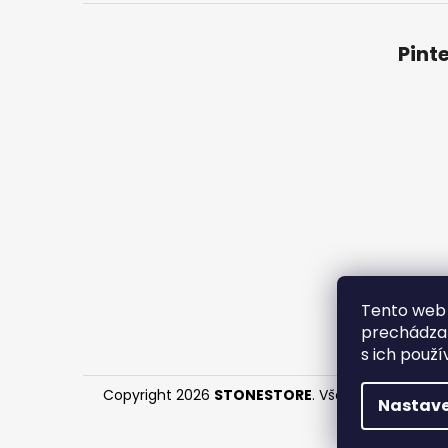
Pint
Obchodné
Tento web 
prechádzan
s ich použí
Copyright 2026
STONESTORE
. Všetky práva vyh
Nastave