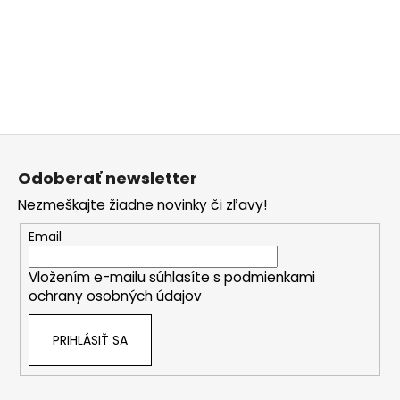
i
s
u
Z
á
Odoberať newsletter
p
Nezmeškajte žiadne novinky či zľavy!
ä
t
Email
i
Vložením e-mailu súhlasíte s
podmienkami
e
ochrany osobných údajov
PRIHLÁSIŤ SA