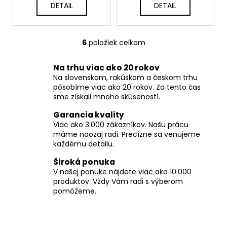
DETAIL
DETAIL
6
položiek celkom
O
v
Na trhu viac ako 20 rokov
l
Na slovenskom, rakúskom a českom trhu
á
pôsobíme viac ako 20 rokov. Za tento čas
d
sme získali mnoho skúseností.
a
c
Garancia kvality
i
Viac ako 3.000 zákazníkov. Našu prácu
máme naozaj radi. Precízne sa venujeme
e
každému detailu.
p
r
Široká ponuka
v
V našej ponuke nájdete viac ako 10.000
k
produktov. Vždy Vám radi s výberom
y
pomôžeme.
v
ý
p