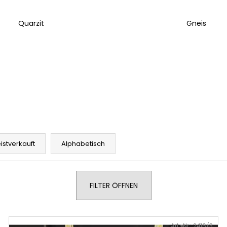
Quarzit
Gneis
istverkauft
Alphabetisch
FILTER ÖFFNEN
Art.-Nr.:
2416/3