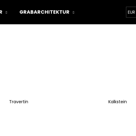
R
GRABARCHITEKTUR
ÜBER UNS
STON
EUR
Was suchen Sie?
SUCHEN
Wir empfehlen
Travertin
Kalkstein