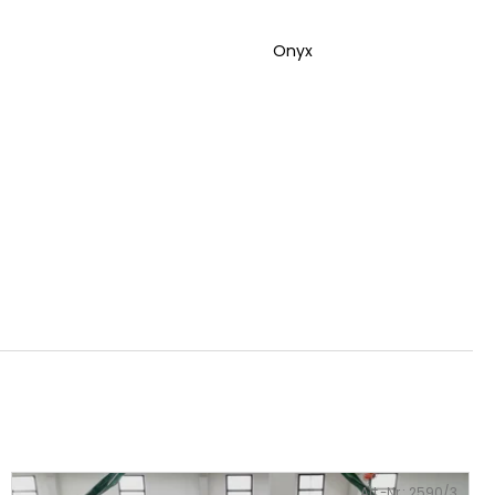
Onyx
Art.-Nr.:
2590/3