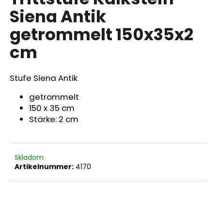
ist
Siena Antik
0,0
von
getrommelt 150x35x2
5
SUCHEN
Sternen.
cm
Stufe Siena Antik
W
i
getrommelt
r
150 x 35 cm
e
Stärke: 2 cm
m
p
f
e
Skladom
h
Artikelnummer:
4170
l
e
n