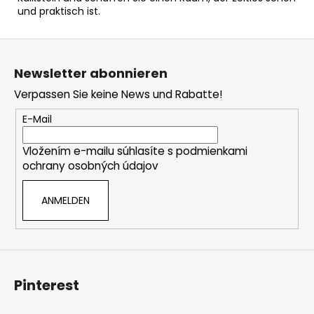
und praktisch ist.
F
u
Newsletter abonnieren
ß
Verpassen Sie keine News und Rabatte!
z
e
E-Mail
i
Vložením e-mailu súhlasíte s
podmienkami
l
ochrany osobných údajov
e
ANMELDEN
Pinterest