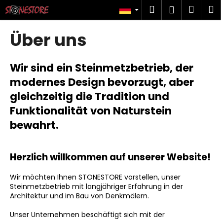
W
Zum
Suchen
Ware
M
Login
Inhalt
a
springen
Zurück
Zurück
r
Über uns
zum
zum
e
W
n
a
Wir sind ein Steinmetzbetrieb, der
k
s
o
modernes Design bevorzugt, aber
s
r
gleichzeitig die Tradition und
u
b
Funktionalität von Naturstein
c
bewahrt.
h
e
n
Herzlich willkommen auf unserer Website!
S
Wir möchten Ihnen STONESTORE vorstellen, unser
i
Steinmetzbetrieb mit langjähriger Erfahrung in der
e
Architektur und im Bau von Denkmälern.
?
Unser Unternehmen beschäftigt sich mit der