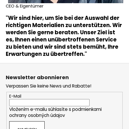
CEO & Eigentümer
"Wir sind hier, um Sie bei der Auswahl der
richtigen Materialien zu unterstützen. Wir
werden Sie gerne beraten. Unser Ziel ist
es, Ihnen einen unübertroffenen Service
zu bieten und wir sind stets bemüht, Ihre
Erwartungen zu übertreffen."
F
u
Newsletter abonnieren
ß
Verpassen Sie keine News und Rabatte!
z
e
E-Mail
i
Vložením e-mailu súhlasíte s
podmienkami
l
ochrany osobných údajov
e