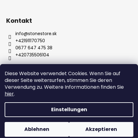
Kontakt
info
@
stonestore.sk
+421911170750
0677 647 475 38
+420735506104
Diese Website verwendet Cookies. Wenn Sie auf
Bedingungen und Konditionen
dieser Seite weitersurfen, stimmen Sie deren
Datenschutzbestimmungen
Großhandel
Kontakt
Verwendung zu. Weitere Informationen finden Sie
hier
.
Einstellungen
Erstellt von Shoptet
Copyright 2026
STONESTORE
. Alle Rechte vorbehalten.
Ablehnen
Akzeptieren
Cookie-Einstellungen ändern