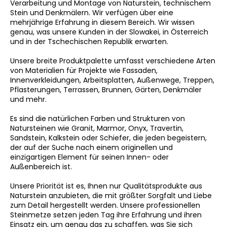
Verarbeitung und Montage von Naturstein, technischem
Stein und Denkmälern. Wir verfügen über eine
mehrjährige Erfahrung in diesem Bereich. Wir wissen
genau, was unsere Kunden in der Slowakei, in Österreich
SUCHEN
und in der Tschechischen Republik erwarten.
Unsere breite Produktpalette umfasst verschiedene Arten
von Materialien für Projekte wie Fassaden,
Innenverkleidungen, Arbeitsplatten, Außenwege, Treppen,
W
Pflasterungen, Terrassen, Brunnen, Gärten, Denkmäler
i
und mehr.
r
e
Es sind die natürlichen Farben und Strukturen von
m
Natursteinen wie Granit, Marmor, Onyx, Travertin,
p
Sandstein, Kalkstein oder Schiefer, die jeden begeistern,
der auf der Suche nach einem originellen und
f
einzigartigen Element für seinen Innen- oder
e
Außenbereich ist.
h
l
Unsere Priorität ist es, Ihnen nur Qualitätsprodukte aus
e
Naturstein anzubieten, die mit größter Sorgfalt und Liebe
n
zum Detail hergestellt werden. Unsere professionellen
Steinmetze setzen jeden Tag ihre Erfahrung und ihren
Einsatz ein, um genau das zu schaffen, was Sie sich