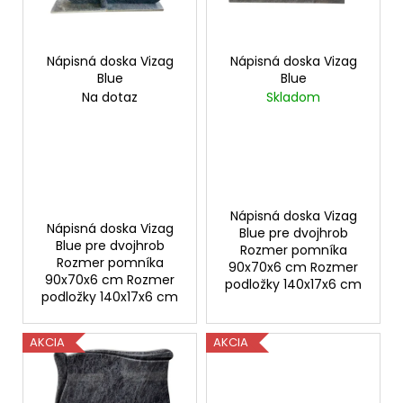
p
t
á
r
o
j
o
Nápisná doska Vizag
Nápisná doska Vizag
v
s
Blue
Blue
d
ť
Na dotaz
Skladom
u
?
k
t
o
v
HĽADAŤ
Nápisná doska Vizag
Nápisná doska Vizag
Blue pre dvojhrob
Blue pre dvojhrob
Rozmer pomníka
Rozmer pomníka
90x70x6 cm Rozmer
90x70x6 cm Rozmer
O
podložky 140x17x6 cm
podložky 140x17x6 cm
d
p
AKCIA
AKCIA
o
r
ú