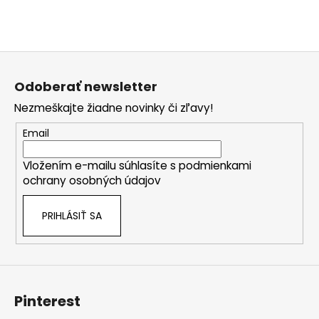
Z
á
Odoberať newsletter
p
Nezmeškajte žiadne novinky či zľavy!
ä
t
Email
i
Vložením e-mailu súhlasíte s
podmienkami
e
ochrany osobných údajov
PRIHLÁSIŤ SA
Pinterest