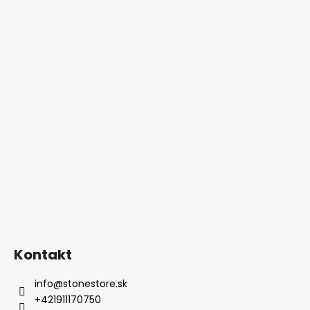
Kontakt
info
@
stonestore.sk
+421911170750