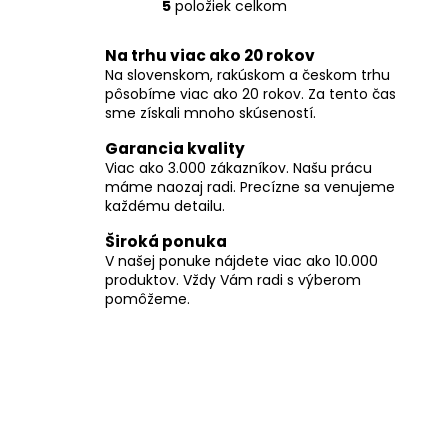
5
položiek celkom
O
v
Na trhu viac ako 20 rokov
l
Na slovenskom, rakúskom a českom trhu
á
pôsobíme viac ako 20 rokov. Za tento čas
d
sme získali mnoho skúseností.
a
c
Garancia kvality
i
Viac ako 3.000 zákazníkov. Našu prácu
máme naozaj radi. Precízne sa venujeme
e
každému detailu.
p
r
Široká ponuka
v
V našej ponuke nájdete viac ako 10.000
k
produktov. Vždy Vám radi s výberom
y
pomôžeme.
v
ý
p
i
s
u