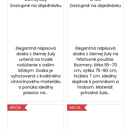
Dostupné na objednávku
Dostupné na objednávku
Elegantná nápisová
Elegantná nápisová
doska z čiernej žuly
doska z čiernej žuly na
určená na trvalé
hřbitovné použitie.
rozlúčenie s vašim
Rozmery: šírka 55–70
blízkym. Doska je
cm, výška 75–90 cm,
vyhotovená z kvalitného
hrúbka 7 cm. Ideálny
cintorínového materiálu
doplnok k pomníkom a
a ponúka ideálny
hrobom. Materiál:
priestor na...
prírodná žula...
AKCIA
AKCIA