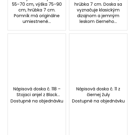
55–70 cm, výška 75–90
hrúbka 7 cm. Doska sa
cm, hrúbka 7 cm.
vyznačuje klasickým
Pomník má originálne
dizajnom a jemným
umiestnené...
leskom čierneho...
Nápisová doska č. 118 –
Nápisová doska č. 11 z
Stojaci anjel z Black
čiernej žuly
granitu
Dostupné na objednávku
Dostupné na objednávku