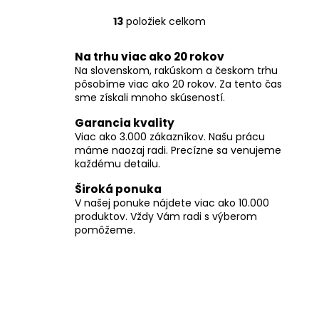
13
položiek celkom
O
v
Na trhu viac ako 20 rokov
l
Na slovenskom, rakúskom a českom trhu
á
pôsobíme viac ako 20 rokov. Za tento čas
d
sme získali mnoho skúseností.
a
c
Garancia kvality
i
Viac ako 3.000 zákazníkov. Našu prácu
máme naozaj radi. Precízne sa venujeme
e
každému detailu.
p
r
Široká ponuka
v
V našej ponuke nájdete viac ako 10.000
k
produktov. Vždy Vám radi s výberom
y
pomôžeme.
v
ý
p
i
s