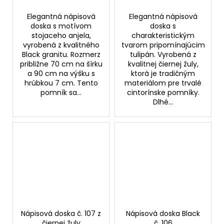
Elegantná nápisová
Elegantná nápisová
doska s motívom
doska s
stojaceho anjela,
charakteristickým
vyrobená z kvalitného
tvarom pripomínajúcim
Black granitu. Rozmerz
tulipán. Vyrobená z
približne 70 cm na šírku
kvalitnej čiernej žuly,
a 90 cm na výšku s
ktorá je tradičným
hrúbkou 7 cm. Tento
materiálom pre trvalé
pomník sa...
cintorínske pomníky.
Dlhé...
Nápisová doska č. 107 z
Nápisová doska Black
čiernej žuly
č. 106