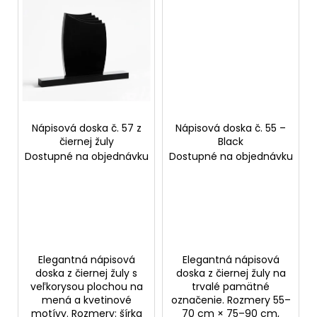
č
a
m
e
Nápisová doska č. 57 z
Nápisová doska č. 55 –
čiernej žuly
Black
Dostupné na objednávku
Dostupné na objednávku
Elegantná nápisová
Elegantná nápisová
doska z čiernej žuly s
doska z čiernej žuly na
veľkorysou plochou na
trvalé pamätné
mená a kvetinové
označenie. Rozmery 55–
motívy. Rozmery: šírka
70 cm × 75–90 cm,