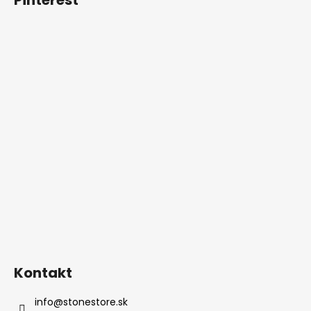
Kontakt
info
@
stonestore.sk