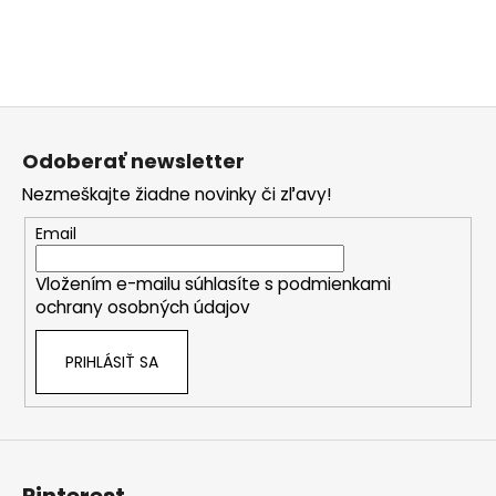
u
Z
á
Odoberať newsletter
p
Nezmeškajte žiadne novinky či zľavy!
ä
t
Email
i
Vložením e-mailu súhlasíte s
podmienkami
e
ochrany osobných údajov
PRIHLÁSIŤ SA
Pinterest