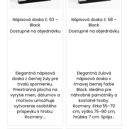
p
t
á
r
o
j
o
Nápisová doska č. 63 –
Nápisová doska č. 58 –
v
s
Black
Black
d
ť
Dostupné na objednávku
Dostupné na objednávku
u
?
k
t
o
v
HĽADAŤ
Elegantná nápisová
Elegantná žulová
doska z čiernej žuly pre
nápisová doska v
trvalú spomienku.
tmavej čiernej farbe
Priestranná plocha na
Black. Ideálna pre
O
vyrytie mien, dátumov a
náhrobné pamätníky a
d
motívov umožňuje
kostolné hroby.
p
vytvorenie osobitého
Rozmery: šírka 55–70
o
príspevku k hrobu.
cm, výška 75–90 cm,
r
Rozmery:...
hrúbka 7 cm. Spája...
ú