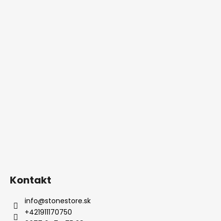
Kontakt
info
@
stonestore.sk
+421911170750