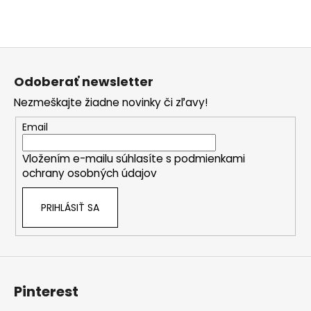
Z
á
Odoberať newsletter
p
Nezmeškajte žiadne novinky či zľavy!
ä
t
Email
i
Vložením e-mailu súhlasíte s
podmienkami
e
ochrany osobných údajov
PRIHLÁSIŤ SA
Pinterest