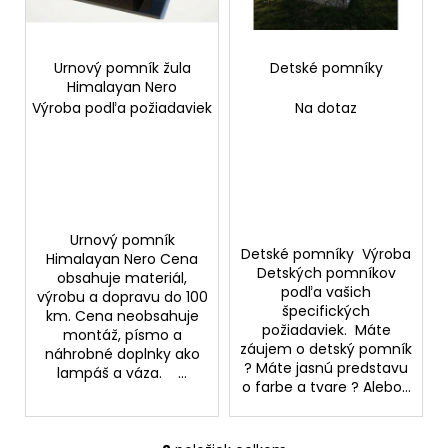
p
t
á
r
o
j
o
Urnový pomník žula
Detské pomníky
v
s
Himalayan Nero
d
ť
Výroba podľa požiadaviek
Na dotaz
u
?
k
t
o
v
HĽADAŤ
Urnový pomník
Detské pomníky Výroba
Himalayan Nero Cena
Detských pomníkov
obsahuje materiál,
podľa vašich
výrobu a dopravu do 100
špecifických
O
km. Cena neobsahuje
požiadaviek. Máte
montáž, písmo a
d
záujem o detský pomník
náhrobné doplnky ako
p
? Máte jasnú predstavu
lampáš a váza. ...
o
o farbe a tvare ? Alebo...
r
ú