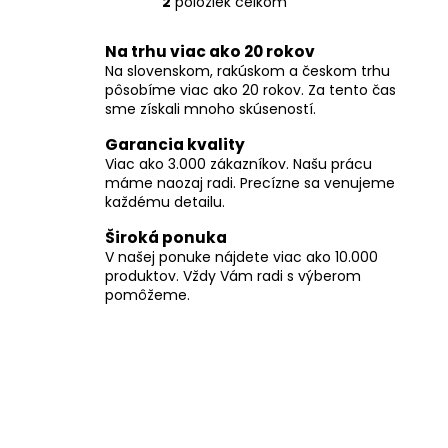
č
2
položiek celkom
O
a
v
m
Na trhu viac ako 20 rokov
l
e
Na slovenskom, rakúskom a českom trhu
á
pôsobíme viac ako 20 rokov. Za tento čas
d
sme získali mnoho skúseností.
a
c
Garancia kvality
i
Viac ako 3.000 zákazníkov. Našu prácu
máme naozaj radi. Precízne sa venujeme
e
každému detailu.
p
r
Široká ponuka
v
V našej ponuke nájdete viac ako 10.000
k
produktov. Vždy Vám radi s výberom
y
pomôžeme.
v
ý
p
i
s
u