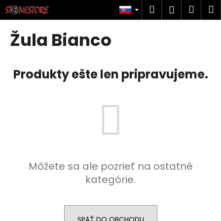
K
Prejsť
Hľadať
Náku
M
Prihlásen
na
o
obsah
Späť
Späť
košík
š
Žula Bianco
í
Č
k
o
Produkty ešte len pripravujeme.
p
o
t
r
e
b
u
Môžete sa ale pozrieť na ostatné
j
kategórie.
e
t
e
n
SPÄŤ DO OBCHODU