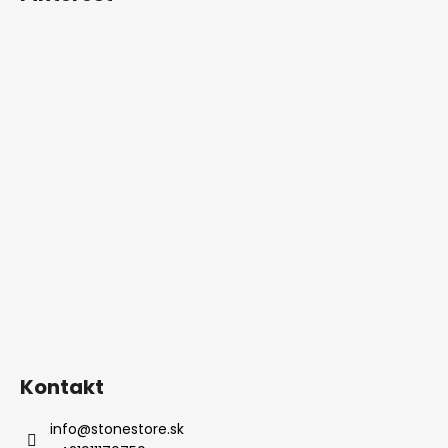
Kontakt
info
@
stonestore.sk