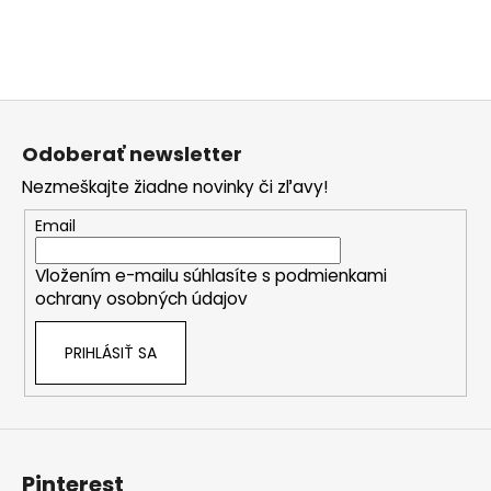
č
a
m
e
Z
á
Odoberať newsletter
p
Nezmeškajte žiadne novinky či zľavy!
ä
t
Email
i
Vložením e-mailu súhlasíte s
podmienkami
e
ochrany osobných údajov
PRIHLÁSIŤ SA
Pinterest