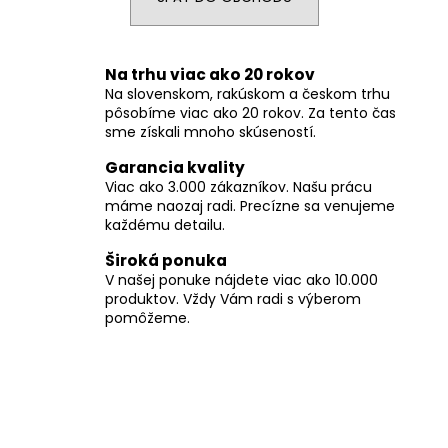
á
j
s
Na trhu viac ako 20 rokov
Na slovenskom, rakúskom a českom trhu
ť
pôsobíme viac ako 20 rokov. Za tento čas
?
sme získali mnoho skúseností.
Garancia kvality
Viac ako 3.000 zákazníkov. Našu prácu
máme naozaj radi. Precízne sa venujeme
každému detailu.
HĽADAŤ
Široká ponuka
V našej ponuke nájdete viac ako 10.000
produktov. Vždy Vám radi s výberom
O
pomôžeme.
d
p
o
r
ú