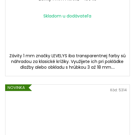
Skladom u dodávateľa
Závity 1 mm značky LEVELYS iba transparentnej farby sú
náhradou za klasické krížiky. Využijete ich pri pokládke
dlažby alebo obkladu s hrúbkou 3 až 18 mm....
NOVINKA
Kód:
5314