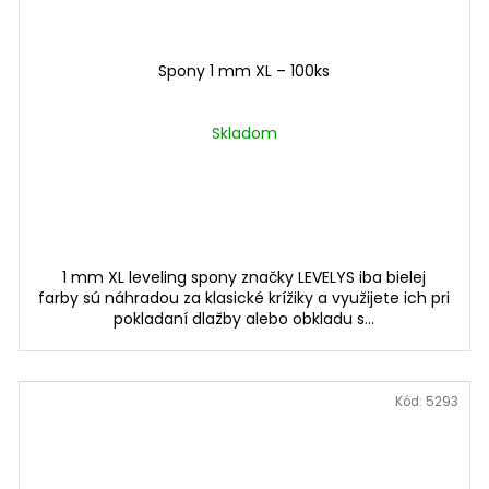
Spony 1 mm XL – 100ks
Skladom
1 mm XL leveling spony značky LEVELYS iba bielej
farby sú náhradou za klasické krížiky a využijete ich pri
pokladaní dlažby alebo obkladu s...
Kód:
5293