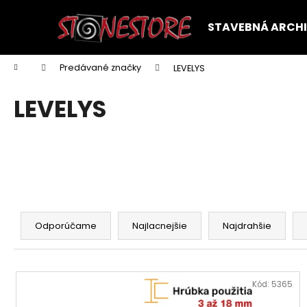
K
Prejsť
na
o
STAVEBNÁ ARCH
obsah
Späť
Späť
š
do
do
í
Domov
Predávané značky
LEVELYS
k
obchodu
obchodu
LEVELYS
R
a
Odporúčame
Najlacnejšie
Najdrahšie
d
e
V
n
ý
Kód:
5365
i
p