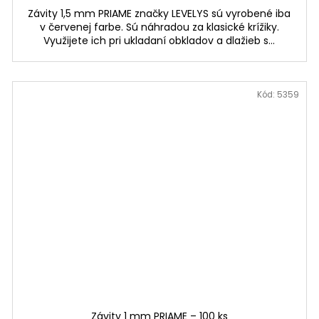
Závity 1,5 mm PRIAME značky LEVELYS sú vyrobené iba
v červenej farbe. Sú náhradou za klasické krížiky.
Využijete ich pri ukladaní obkladov a dlažieb s...
Kód:
5359
Závity 1 mm PRIAME – 100 ks