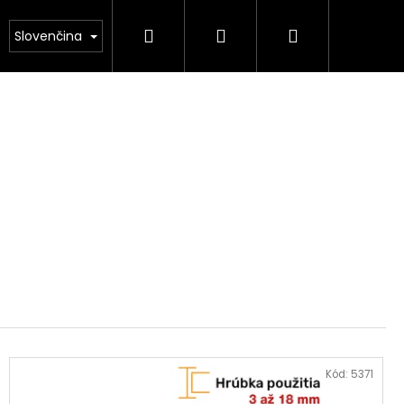
Hľadať
Prihlásenie
Nákupný
NÁS
Kamenárstvo STONESTORE – Cenník pomník
Slovenčina
košík
Kód:
5371