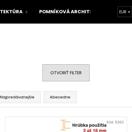
ITEKTÚRA
POMNÍKOVÁ ARCHITEKTÚRA
O 
EUR
Čo potrebujete nájsť?
HĽADAŤ
OTVORIŤ FILTER
Odporúčame
Najpredávanejšie
Abecedne
Kód:
5362