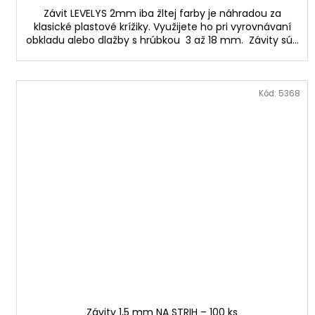
Závit LEVELYS 2mm iba žltej farby je náhradou za
klasické plastové krížiky. Využijete ho pri vyrovnávaní
obkladu alebo dlažby s hrúbkou 3 až 18 mm. Závity sú...
Kód:
5368
Závity 1,5 mm NA STRIH – 100 ks