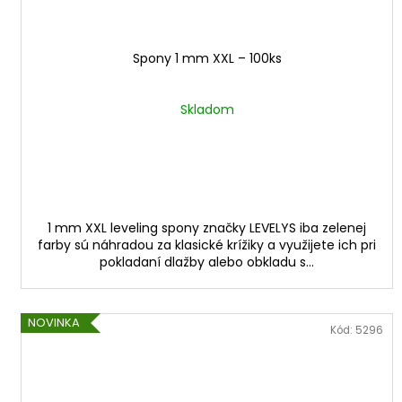
Spony 1 mm XXL – 100ks
Skladom
1 mm XXL leveling spony značky LEVELYS iba zelenej
farby sú náhradou za klasické krížiky a využijete ich pri
pokladaní dlažby alebo obkladu s...
NOVINKA
Kód:
5296