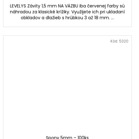
LEVELYS Závity 1,5 mm NA VÄZBU iba červenej farby sú
náhradou za klasické krížiky. Využijete ich pri ukladaní
obkladov a dlažieb s hrúbkou 3 až 18 mm. ...
Kód:
5320
Spony 5mm – 100ks