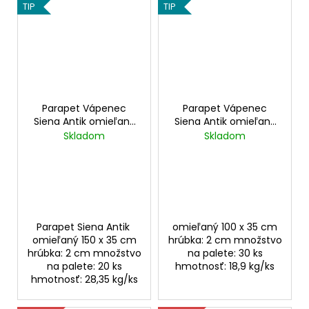
TIP
TIP
Parapet Vápenec
Parapet Vápenec
Siena Antik omieľaný
Siena Antik omieľaný
150x35x2 cm
100x35x2 cm
Skladom
Skladom
Parapet Siena Antik
omieľaný 100 x 35 cm
omieľaný 150 x 35 cm
hrúbka: 2 cm množstvo
hrúbka: 2 cm množstvo
na palete: 30 ks
na palete: 20 ks
hmotnosť: 18,9 kg/ks
hmotnosť: 28,35 kg/ks