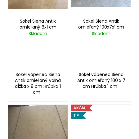
p
t
á
r
o
j
o
Sokel Siena Antik
Sokel Siena Antik
v
s
omieľaný 8x1 cm
omieľaný 100x7x1 cm
d
ť
Skladom
Skladom
u
?
k
t
o
v
HĽADAŤ
Sokel vápenec Siena
Sokel vápenec Siena
Antik omieľaný Volná
Antik omieľaný 100 x 7
dĺžka x 8 cm Hrúbka 1
cm Hrúbka 1 cm
cm
O
d
AKCIA
p
TIP
o
r
ú