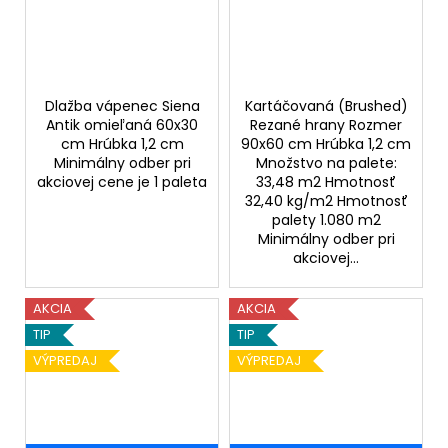
Dlažba vápenec Siena
Kartáčovaná (Brushed)
Antik omieľaná 60x30
Rezané hrany Rozmer
cm Hrúbka 1,2 cm
90x60 cm Hrúbka 1,2 cm
Minimálny odber pri
Množstvo na palete:
akciovej cene je 1 paleta
33,48 m2 Hmotnosť
32,40 kg/m2 Hmotnosť
palety 1.080 m2
Minimálny odber pri
akciovej...
AKCIA
AKCIA
TIP
TIP
VÝPREDAJ
VÝPREDAJ