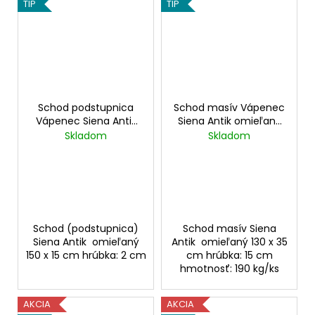
TIP
TIP
Schod podstupnica
Schod masív Vápenec
Vápenec Siena Antik
Siena Antik omieľaný
omieľaný 150x15x2 cm
130x35x15 cm
Skladom
Skladom
Schod (podstupnica)
Schod masív Siena
Siena Antik omieľaný
Antik omieľaný 130 x 35
150 x 15 cm hrúbka: 2 cm
cm hrúbka: 15 cm
hmotnosť: 190 kg/ks
AKCIA
AKCIA