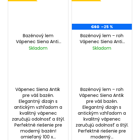
€60
–25 %
Bazénový lem
Bazénový lem – roh
Vápenec Siena Antik
Vápenec Siena Antik
omieľaný 100x35x2 cm
Omieľaný 60x35x2 cm
Skladom
Skladom
Vápenec Siena Antik
Bazénový lem – roh
pre váš bazén.
Vápenec Siena Antik
Elegantný dizajn s
pre váš bazén.
antickým vzhľadom a
Elegantný dizajn s
kvalitný vápenec
antickým vzhľadom a
zaručujú odolnosť a štýl.
kvalitný vápenec
Perfektné riešenie pre
zaručujú odolnosť a štýl.
moderný bazén!
Perfektné riešenie pre
omieľaný 100 x...
moderný...