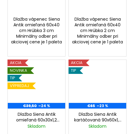
Dlažba vápenec Siena
Dlažba vápenec Siena
Antik omieľaná 60x40
Antik omieľaná 60x40
cm Hrúbka 3 cm
cm Hrúbka 2 cm
Minimálny odber pri
Minimálny odber pri
akciovej cene je 1 paleta
akciovej cene je 1 paleta
AKCIA
AKCIA
NOVINKA
TIP
TIP
VÝPREDAJ
€39,50
–24 %
€65
–23 %
Dlažba Siena Antik
Dlažba Siena Antik
omieľaná 60x30x1,2
kartáčovaná 90x60x1,2
cm
cm
Skladom
Skladom