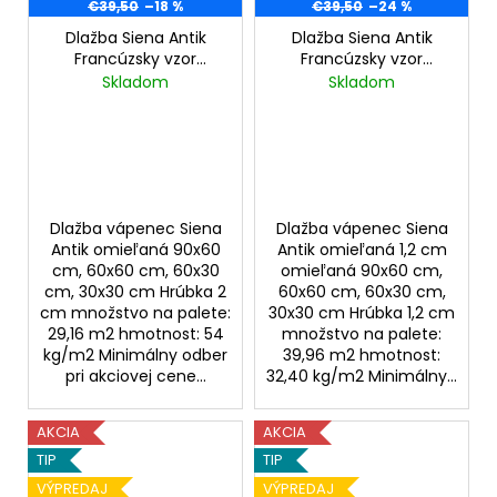
€39,50
–18 %
€39,50
–24 %
Dlažba Siena Antik
Dlažba Siena Antik
Francúzsky vzor
Francúzsky vzor
omieľaná 2 cm
omieľaná 1,2 cm
Skladom
Skladom
Dlažba vápenec Siena
Dlažba vápenec Siena
Antik omieľaná 90x60
Antik omieľaná 1,2 cm
cm, 60x60 cm, 60x30
omieľaná 90x60 cm,
cm, 30x30 cm Hrúbka 2
60x60 cm, 60x30 cm,
cm množstvo na palete:
30x30 cm Hrúbka 1,2 cm
29,16 m2 hmotnost: 54
množstvo na palete:
kg/m2 Minimálny odber
39,96 m2 hmotnost:
pri akciovej cene...
32,40 kg/m2 Minimálny...
AKCIA
AKCIA
TIP
TIP
VÝPREDAJ
VÝPREDAJ