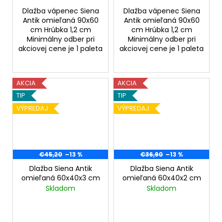
Dlažba vápenec Siena
Dlažba vápenec Siena
Antik omieľaná 90x60
Antik omieľaná 90x60
cm Hrúbka 1,2 cm
cm Hrúbka 1,2 cm
Minimálny odber pri
Minimálny odber pri
akciovej cene je 1 paleta
akciovej cene je 1 paleta
AKCIA
AKCIA
TIP
TIP
VÝPREDAJ
VÝPREDAJ
€45,20
–13 %
€36,90
–13 %
Dlažba Siena Antik
Dlažba Siena Antik
omieľaná 60x40x3 cm
omieľaná 60x40x2 cm
Skladom
Skladom