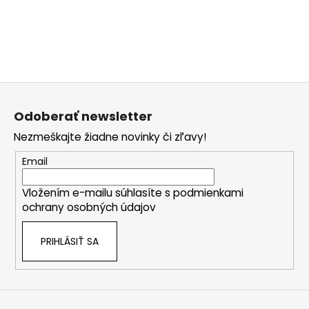
s
u
Z
á
Odoberať newsletter
p
Nezmeškajte žiadne novinky či zľavy!
ä
t
Email
i
Vložením e-mailu súhlasíte s
podmienkami
e
ochrany osobných údajov
PRIHLÁSIŤ SA