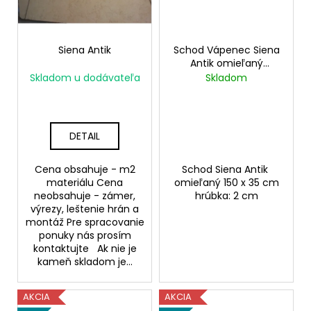
č
a
m
e
Siena Antik
Schod Vápenec Siena
Antik omieľaný
150x35x2 cm
Skladom u dodávateľa
Skladom
DETAIL
Cena obsahuje - m2
Schod Siena Antik
materiálu Cena
omieľaný 150 x 35 cm
neobsahuje - zámer,
hrúbka: 2 cm
výrezy, leštenie hrán a
montáž Pre spracovanie
ponuky nás prosím
kontaktujte Ak nie je
kameň skladom je...
AKCIA
AKCIA