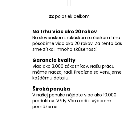
22
položiek celkom
O
v
Na trhu viac ako 20 rokov
l
Na slovenskom, rakúskom a českom trhu
á
pôsobíme viac ako 20 rokov. Za tento čas
d
sme získali mnoho skúseností.
a
c
Garancia kvality
i
Viac ako 3.000 zákazníkov. Našu prácu
máme naozaj radi. Precízne sa venujeme
e
každému detailu.
p
r
Široká ponuka
v
V našej ponuke nájdete viac ako 10.000
k
produktov. Vždy Vám radi s výberom
y
pomôžeme.
v
ý
p
i