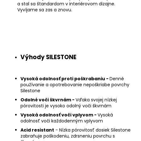
a stal sa štandardom v interiérovom dizajne.
Vyvíjame sa zas a znovu.
Výhody SILESTONE
Vysoká odolnosť proti poškrabaniu -
Denné
používanie a opotrebovanie nepoškriabe povrchy
Silestone
Odolné voči škvrnám -
Vďaka svojej nízkej
pórovitosti je vysoko odolný voči škvrnám
Vysoká odolnosť voči vplyvom -
Vysoká
odolnosť voči každodenným vplyvom
Acid resistant
- Nízka pórovitosť dosiek Silestone
zabraňuje poškodeniu, zdrsneniu povrchu s