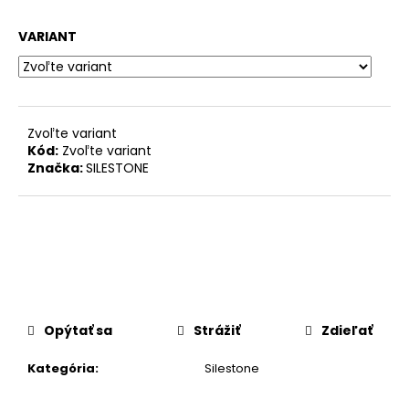
č
a
VARIANT
m
e
Zvoľte variant
Kód:
Zvoľte variant
Značka:
SILESTONE
Opýtať sa
Strážiť
Zdieľať
Kategória
:
Silestone