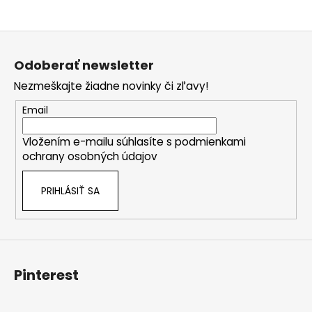
Z
á
Odoberať newsletter
p
Nezmeškajte žiadne novinky či zľavy!
ä
t
Email
i
Vložením e-mailu súhlasíte s
podmienkami
e
ochrany osobných údajov
PRIHLÁSIŤ SA
Pinterest