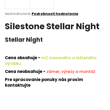
á
j
Priemerné
Neohodnotené
Podrobnosti hodnotenia
s
hodnotenie
Silestone Stellar Night
produktu
ť
je
?
0,0
z
Stellar Night
5
hviezdičiek.
HĽADAŤ
Cena obsahuje -
m
2 orezaného a lešteného
výrobku
Cena neobsahuje -
zámer, výrezy a montáž
O
Pre spracovanie ponuky nás prosím
d
kontaktujte
p
o
r
ú