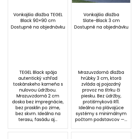
p
t
r
o
o
Vonkajšia dlažba TEGEL
Vonkajšia dlažba
v
Black 90×90 cm
Slate-Black 3 cm
d
Dostupné na objednávku
Dostupné na objednávku
u
k
t
o
v
TEGEL Black spája
Mrazuvzdorná dlažba
autentický vzhľad
hrúbky 3 cm, ktorá
toskánskeho kameňa s
zvláda aj pojazdný
nulovou údržbou.
provoz na štrku či
Mrazuvzdorná 2 cm
piesku. Bez údržby,
doska bez impregnácie,
protišmyková R11.
bez prasklin po zime,
Ideálna na plávajúce
bez skvrn. Ideálna na
systémy s minimálnym
terasu, fasádu aj...
počtom podstavcov —...