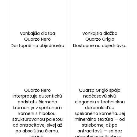
Vonkajšia dlažba
Vonkajšia dlažba
Quarzo Nero
Quarzo Grigio
Dostupné na objednávku
Dostupné na objednávku
Quarzo Nero
Quarzo Grigio spája
interpretuje autentickú
nadčasovú sivú
podstatu čierneho
eleganciu s technickou
kremenца v spekanom
dokonalosťou
kameni s hlbokou,
spekaného kameňa. Jej
štruktúrovanou paletou
minerálna textúra — od
od antracitovej sivej až
striebornej až po
po absolútnu čiernu.
antracitovú — sa bez
Jemné...
námahy prispôsobuje...