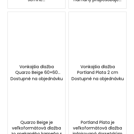
Vonkajšia dlažba
Vonkajšia dlažba
Quarzo Beige 60×60
Portland Plata 2 cm
cm
Dostupné na objednávku
Dostupné na objednávku
Quarzo Beige je
Portland Plata je
veľkoformátová dlažba
veľkoformátová dlažba
zo spekaného kameňa s
inšpirovaná dorsetským