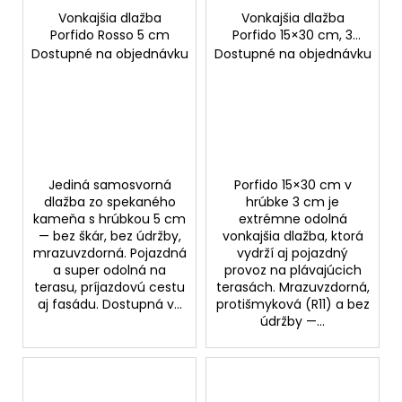
Vonkajšia dlažba
Vonkajšia dlažba
Porfido Rosso 5 cm
Porfido 15×30 cm, 3
cm
Dostupné na objednávku
Dostupné na objednávku
Jediná samosvorná
Porfido 15×30 cm v
dlažba zo spekaného
hrúbke 3 cm je
kameňa s hrúbkou 5 cm
extrémne odolná
— bez škár, bez údržby,
vonkajšia dlažba, ktorá
mrazuvzdorná. Pojazdná
vydrží aj pojazdný
a super odolná na
provoz na plávajúcich
terasu, príjazdovú cestu
terasách. Mrazuvzdorná,
aj fasádu. Dostupná v...
protišmyková (R11) a bez
údržby —...