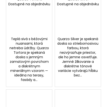
Dostupné na objednávku
Dostupné na objednávku
Teplá sivá s béžovými
Quarzo Silver je spekaná
nuansami, ktorá
doska so striebornosivou
netreba údržby. Quarzo
farbou, ktorá
Tortora je spekaná
nezvýrazňuje priestor,
doska s jemným
ale ho jemne osvetľuje.
zamatovým povrchom
Jemné žilkovanie a
a diskrétnym
diskrétne tónové
minerálnym vzorom —
variácie vytvárajú hĺbku
ideálna na terasy,
bez...
fasády a...