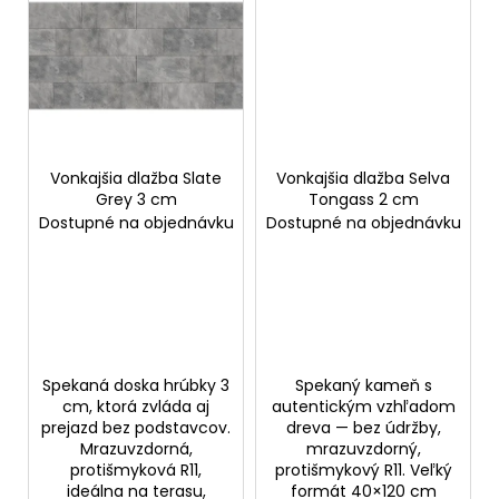
Vonkajšia dlažba Slate
Vonkajšia dlažba Selva
Grey 3 cm
Tongass 2 cm
Dostupné na objednávku
Dostupné na objednávku
Spekaná doska hrúbky 3
Spekaný kameň s
cm, ktorá zvláda aj
autentickým vzhľadom
prejazd bez podstavcov.
dreva — bez údržby,
Mrazuvzdorná,
mrazuvzdorný,
protišmyková R11,
protišmykový R11. Veľký
ideálna na terasu,
formát 40×120 cm