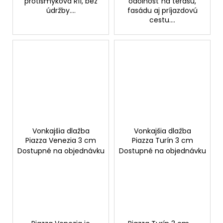
protišmyková R11, bez
odolnosť na terasu,
údržby....
fasádu aj príjazdovú
cestu....
Vonkajšia dlažba
Vonkajšia dlažba
Piazza Venezia 3 cm
Piazza Turín 3 cm
Dostupné na objednávku
Dostupné na objednávku