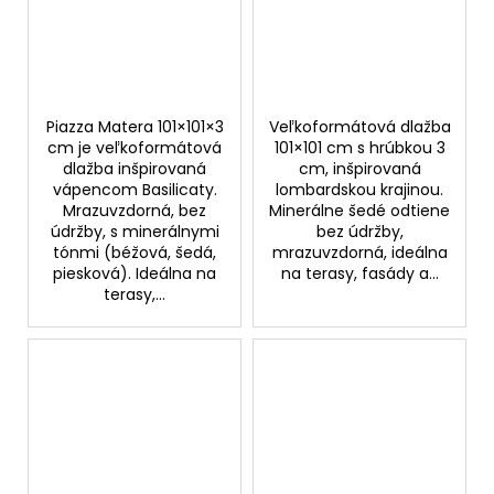
Piazza Matera 101×101×3
Veľkoformátová dlažba
cm je veľkoformátová
101×101 cm s hrúbkou 3
dlažba inšpirovaná
cm, inšpirovaná
vápencom Basilicaty.
lombardskou krajinou.
Mrazuvzdorná, bez
Minerálne šedé odtiene
údržby, s minerálnymi
bez údržby,
tónmi (béžová, šedá,
mrazuvzdorná, ideálna
piesková). Ideálna na
na terasy, fasády a...
terasy,...