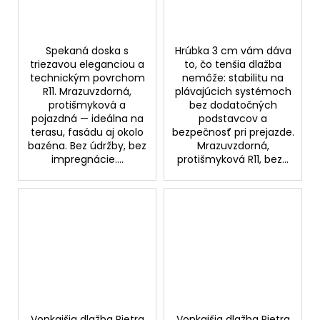
Spekaná doska s
Hrúbka 3 cm vám dáva
triezavou eleganciou a
to, čo tenšia dlažba
technickým povrchom
nemôže: stabilitu na
R11. Mrazuvzdorná,
plávajúcich systémoch
protišmyková a
bez dodatočných
pojazdná — ideálna na
podstavcov a
terasu, fasádu aj okolo
bezpečnosť pri prejazde.
bazéna. Bez údržby, bez
Mrazuvzdorná,
impregnácie....
protišmyková R11, bez...
Vonkajšia dlažba Pietra
Vonkajšia dlažba Pietra