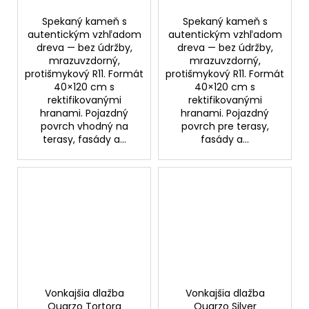
Spekaný kameň s
Spekaný kameň s
autentickým vzhľadom
autentickým vzhľadom
dreva — bez údržby,
dreva — bez údržby,
mrazuvzdorný,
mrazuvzdorný,
protišmykový R11. Formát
protišmykový R11. Formát
40×120 cm s
40×120 cm s
rektifikovanými
rektifikovanými
hranami. Pojazdný
hranami. Pojazdný
povrch vhodný na
povrch pre terasy,
terasy, fasády a...
fasády a...
Vonkajšia dlažba
Vonkajšia dlažba
Quarzo Tortora
Quarzo Silver