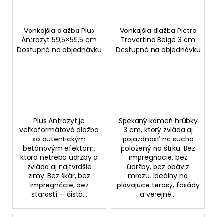
Vonkajšia dlažba Plus
Vonkajšia dlažba Pietra
Antrazyt 59,5×59,5 cm
Travertino Beige 3 cm
Dostupné na objednávku
Dostupné na objednávku
Plus Antrazyt je
Spekaný kameň hrúbky
veľkoformátová dlažba
3 cm, ktorý zvláda aj
so autentickým
pojazdnosť na sucho
betónovým efektom,
položený na štrku. Bez
ktorá netreba údržby a
impregnácie, bez
zvláda aj najtvrdšie
údržby, bez obáv z
zimy. Bez škár, bez
mrazu. Ideálny na
impregnácie, bez
plávajúce terasy, fasády
starostí — čistá...
a verejné...