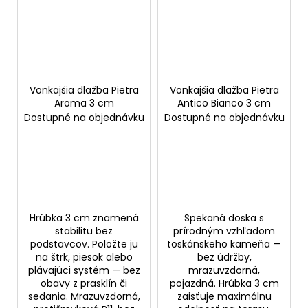
Vonkajšia dlažba Pietra
Vonkajšia dlažba Pietra
Aroma 3 cm
Antico Bianco 3 cm
Dostupné na objednávku
Dostupné na objednávku
Hrúbka 3 cm znamená
Spekaná doska s
stabilitu bez
prírodným vzhľadom
podstavcov. Položte ju
toskánskeho kameňa —
na štrk, piesok alebo
bez údržby,
plávajúci systém — bez
mrazuvzdorná,
obavy z prasklín či
pojazdná. Hrúbka 3 cm
sedania. Mrazuvzdorná,
zaisťuje maximálnu