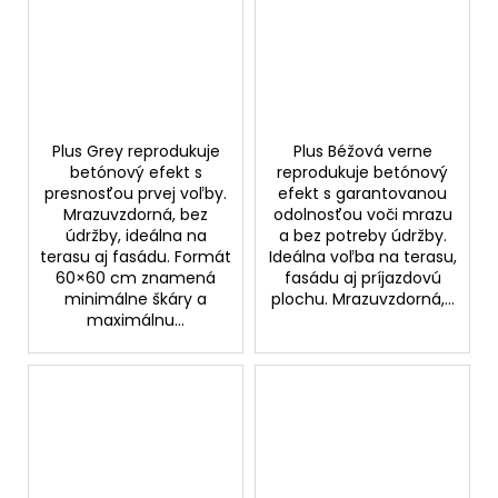
Plus Grey reprodukuje
Plus Béžová verne
betónový efekt s
reprodukuje betónový
presnosťou prvej voľby.
efekt s garantovanou
Mrazuvzdorná, bez
odolnosťou voči mrazu
údržby, ideálna na
a bez potreby údržby.
terasu aj fasádu. Formát
Ideálna voľba na terasu,
60×60 cm znamená
fasádu aj príjazdovú
minimálne škáry a
plochu. Mrazuvzdorná,...
maximálnu...