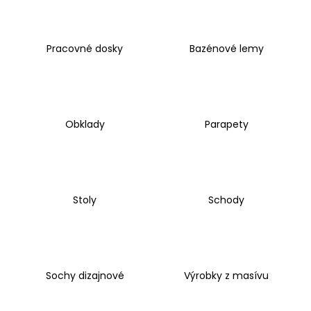
á
j
Pracovné dosky
Bazénové lemy
s
ť
?
Obklady
Parapety
HĽADAŤ
Stoly
Schody
O
d
p
o
Sochy dizajnové
Výrobky z masívu
r
ú