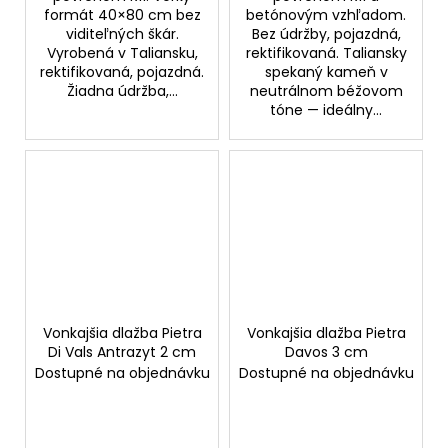
formát 40×80 cm bez
betónovým vzhľadom.
viditeľných škár.
Bez údržby, pojazdná,
Vyrobená v Taliansku,
rektifikovaná. Taliansky
rektifikovaná, pojazdná.
spekaný kameň v
Žiadna údržba,...
neutrálnom béžovom
tóne — ideálny...
Vonkajšia dlažba Pietra
Vonkajšia dlažba Pietra
Di Vals Antrazyt 2 cm
Davos 3 cm
Dostupné na objednávku
Dostupné na objednávku