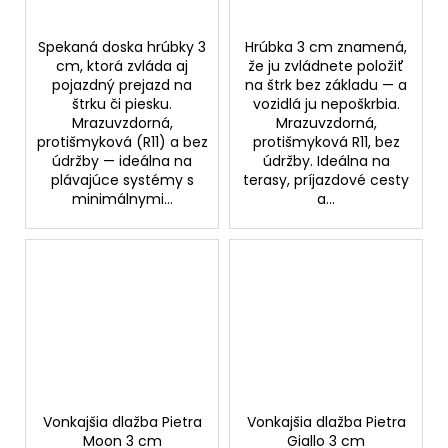
Spekaná doska hrúbky 3
Hrúbka 3 cm znamená,
cm, ktorá zvláda aj
že ju zvládnete položiť
pojazdný prejazd na
na štrk bez základu — a
štrku či piesku.
vozidlá ju nepoškrbia.
Mrazuvzdorná,
Mrazuvzdorná,
protišmyková (R11) a bez
protišmyková R11, bez
údržby — ideálna na
údržby. Ideálna na
plávajúce systémy s
terasy, príjazdové cesty
minimálnymi...
a...
Vonkajšia dlažba Pietra
Vonkajšia dlažba Pietra
Moon 3 cm
Giallo 3 cm