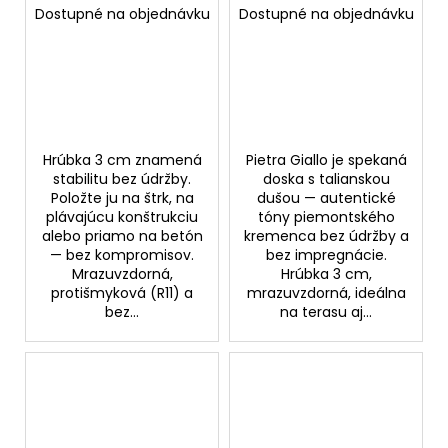
Dostupné na objednávku
Dostupné na objednávku
Hrúbka 3 cm znamená
Pietra Giallo je spekaná
stabilitu bez údržby.
doska s talianskou
Položte ju na štrk, na
dušou — autentické
plávajúcu konštrukciu
tóny piemontského
alebo priamo na betón
kremenca bez údržby a
— bez kompromisov.
bez impregnácie.
Mrazuvzdorná,
Hrúbka 3 cm,
protišmyková (R11) a
mrazuvzdorná, ideálna
bez...
na terasu aj...