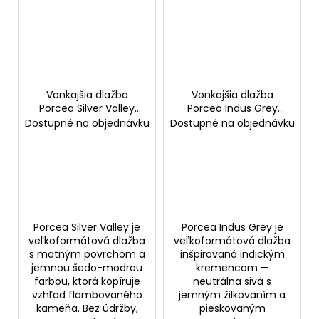
Vonkajšia dlažba
Vonkajšia dlažba
Porcea Silver Valley
Porcea Indus Grey
60×90 cm
60×90 cm
Dostupné na objednávku
Dostupné na objednávku
Porcea Silver Valley je
Porcea Indus Grey je
veľkoformátová dlažba
veľkoformátová dlažba
s matným povrchom a
inšpirovaná indickým
jemnou šedo-modrou
kremencom —
farbou, ktorá kopíruje
neutrálna sivá s
vzhľad flambovaného
jemným žilkovaním a
kameňa. Bez údržby,
pieskovaným