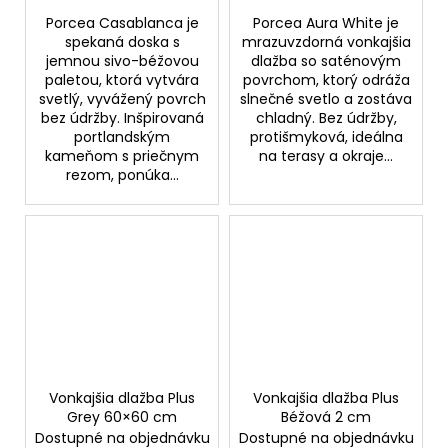
Porcea Casablanca je
Porcea Aura White je
spekaná doska s
mrazuvzdorná vonkajšia
jemnou sivo-béžovou
dlažba so saténovým
paletou, ktorá vytvára
povrchom, ktorý odráža
svetlý, vyvážený povrch
slnečné svetlo a zostáva
bez údržby. Inšpirovaná
chladný. Bez údržby,
portlandským
protišmyková, ideálna
kameňom s priečnym
na terasy a okraje...
rezom, ponúka...
Vonkajšia dlažba Plus
Vonkajšia dlažba Plus
Grey 60×60 cm
Béžová 2 cm
Dostupné na objednávku
Dostupné na objednávku