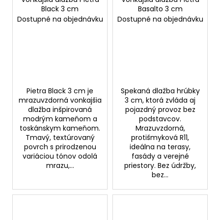
Black 3 cm
Basalto 3 cm
Dostupné na objednávku
Dostupné na objednávku
Pietra Black 3 cm je
Spekaná dlažba hrúbky
mrazuvzdorná vonkajšia
3 cm, ktorá zvláda aj
dlažba inšpirovaná
pojazdný provoz bez
modrým kameňom a
podstavcov.
toskánskym kameňom.
Mrazuvzdorná,
Tmavý, textúrovaný
protišmyková R11,
povrch s prirodzenou
ideálna na terasy,
variáciou tónov odolá
fasády a verejné
mrazu,...
priestory. Bez údržby,
bez...