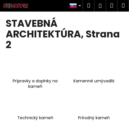
K
Prejsť
Hľadať
Náku
M
Prihlásen
na
o
obsah
Späť
Späť
košík
š
STAVEBNÁ
í
Č
ARCHITEKTÚRA
, Strana
k
o
2
p
o
t
r
e
Prípravky a doplnky na
Kamenné umývadlá
b
kameň
u
j
e
t
Technický kameň
Prírodný kameň
e
n