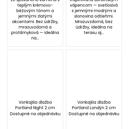
teplým krémovo-
vápencom — svetlosivá
béžovým tónom a
s jemnými modrými a
jemnými zlatými
slonovina odtieňmi.
akcentami. Bez údržby,
Mrazuvzdorná, bez
mrazuvzdorná a
údržby, ideálna na
protišmyková — ideálna
terasu aj...
na...
Vonkajšia dlažba
Vonkajšia dlažba
Portland Night 2 cm
Portland Londýn 2 cm
Dostupné na objednávku
Dostupné na objednávku