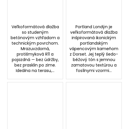
Veľkoformátová dlažba
Portland Londýn je
so studeným
veľkoformátová dlažba
betónovým vzhľadom a
inšpirovaná ikonickým
technickým povrchom.
portlandským
Mrazuvzdorná,
vápencovým kameňom
protišmyková R11 a
z Dorset. Jej teplý šedo-
pojazdná — bez údržby,
béžový tón s jemnou
bez prasklin po zime.
zamatovou textúrou a
Ideálna na terasu,...
fosílnymi vzormi...