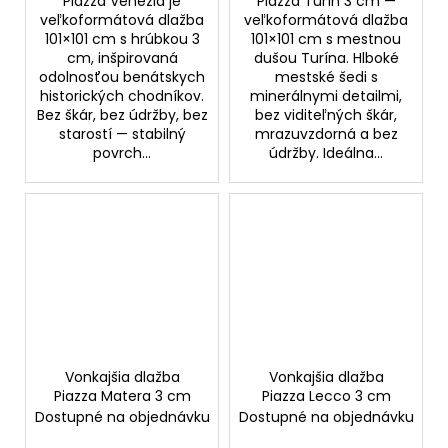
Piazza Venezia je
Piazza Turín 3 cm —
veľkoformátová dlažba
veľkoformátová dlažba
101×101 cm s hrúbkou 3
101×101 cm s mestnou
cm, inšpirovaná
dušou Turína. Hlboké
odolnosťou benátskych
mestské šedi s
historických chodníkov.
minerálnymi detailmi,
Bez škár, bez údržby, bez
bez viditeľných škár,
starostí — stabilný
mrazuvzdorná a bez
povrch...
údržby. Ideálna...
Vonkajšia dlažba
Vonkajšia dlažba
Piazza Matera 3 cm
Piazza Lecco 3 cm
Dostupné na objednávku
Dostupné na objednávku