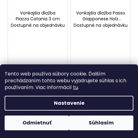
Vonkajšia dlažba
Vonkajšia dlažba Passo
Piazza Catania 3 cm
Giapponese Holz
Marrone 2 cm
Dostupné na objednávku
Dostupné na objednávku
Piazza Catania 3 cm je
Nášľapné dosky s
Tento web používa súbory cookie. Ďalším
veľkoformátová dlažba
prírodným vzhľadom
prechádzaním tohto webu vyjadrujete súhlas s ich
101×101 cm inšpirovaná
dreva, ktoré netreba
používaním. Viac informácií
tu
.
sicílskou architektúrou.
údržbovať. Taliansky
Hrúbka 3 cm zaručuje
spekaný kameň,
maximálnu stabilitu na
mrazuvzdorný a
Nastavenie
pojazdných plochách,
protišmykový (R11),
terasách a...
vhodný na terasy,
fasády aj príjazdové
Odmietnuť
Súhlasím
plochy....