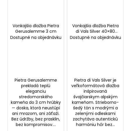
Vonkajšia dlažba Pietra
Vonkajšia dlažba Pietra
Gerusalemme 3 cm
di Vals Silver 40×80
cm
Dostupné na objednávku
Dostupné na objednávku
Pietra Gerusalemme
Pietra di Vals Silver je
prekladá teplú
veľkoformátová dlažba
eleganciu
inšpirovaná
stredomorského
švajčiarskym alpským
kameňa do 3 cm hrúbky
kameňom. Strieborno-
— doska, ktorá neustúpi
šedý tón s modrými a
ani mrazom, ani záťaži.
zelenými odleskami
Bez údržby, bez prasklin,
zachytáva autentickú
bez kompromisov....
harmóniu hôr bez...