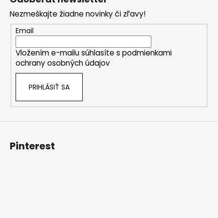
p
Nezmeškajte žiadne novinky či zľavy!
ä
t
Email
i
Vložením e-mailu súhlasíte s
podmienkami
e
ochrany osobných údajov
PRIHLÁSIŤ SA
Pinterest