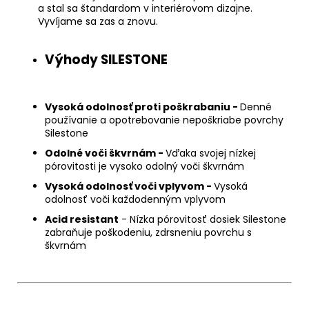
a stal sa štandardom v interiérovom dizajne.
Vyvíjame sa zas a znovu.
Výhody SILESTONE
Vysoká odolnosť proti poškrabaniu -
Denné
používanie a opotrebovanie nepoškriabe povrchy
Silestone
Odolné voči škvrnám -
Vďaka svojej nízkej
pórovitosti je vysoko odolný voči škvrnám
Vysoká odolnosť voči vplyvom -
Vysoká
odolnosť voči každodenným vplyvom
Acid resistant
- Nízka pórovitosť dosiek Silestone
zabraňuje poškodeniu, zdrsneniu povrchu s
škvrnám