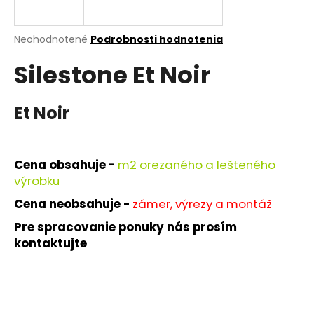
á
j
Priemerné
Neohodnotené
Podrobnosti hodnotenia
s
hodnotenie
Silestone Et Noir
produktu
ť
je
?
0,0
z
Et Noir
5
hviezdičiek.
HĽADAŤ
Cena obsahuje -
m
2 orezaného a lešteného
výrobku
Cena neobsahuje -
zámer, výrezy a montáž
O
Pre spracovanie ponuky nás prosím
d
kontaktujte
p
o
r
ú