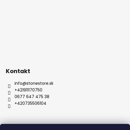
Kontakt
info
@
stonestore.sk
+421911170750
0677 647 475 38
+420735506104
Obchodné podmienky