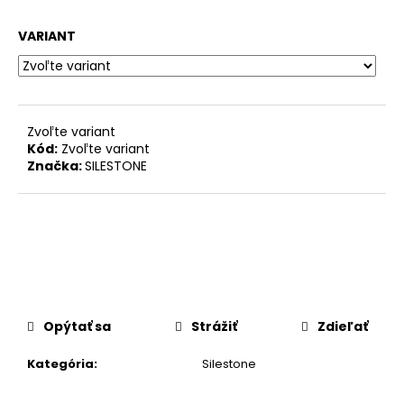
č
a
VARIANT
m
e
Zvoľte variant
Kód:
Zvoľte variant
Značka:
SILESTONE
Opýtať sa
Strážiť
Zdieľať
Kategória
:
Silestone