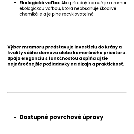
Ekologická voľba:
Ako prírodný kameň je mramor
ekologickou voľbou, ktorá neobsahuje škodlivé
chemikálie a je plne recyklovateľná.
Chat
textarea
Výber mramoru predstavuje investíciu do krásy a
kvality vášho domova alebo komerčného priestoru.
Spája eleganciu s funkčnosťou a spĺňa aj tie
najnáročnejšie požiadavky na dizajn a praktickosť.
Chat
textarea
Dostupné povrchové úpravy