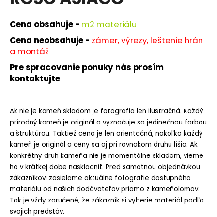
je
á
0,0
z
j
Cena obsahuje -
m
2 materiálu
5
s
hviezdičiek.
Cena neobsahuje -
zámer, výrezy, leštenie hrán
ť
a montáž
?
Pre spracovanie ponuky nás prosím
kontaktujte
Ak nie je kameň skladom je fotografia len ilustračná. Každý
HĽADAŤ
prírodný kameň je originál a vyznačuje sa jedinečnou farbou
a štruktúrou. Taktiež cena je len orientačná, nakoľko každý
kameň je originál a ceny sa aj pri rovnakom druhu líšia. Ak
O
konkrétny druh kameňa nie je momentálne skladom, vieme
d
ho v krátkej dobe naskladniť. Pred samotnou objednávkou
p
zákazníkovi zasielame aktuálne fotografie dostupného
o
materiálu od našich dodávateľov priamo z kameňolomov.
r
Tak je vždy zaručené, že zákazník si vyberie materiál podľa
ú
svojich predstáv.