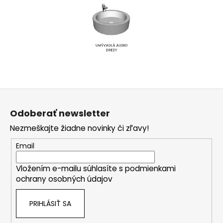
Z
á
Odoberať newsletter
p
Nezmeškajte žiadne novinky či zľavy!
ä
t
Email
i
Vložením e-mailu súhlasíte s
podmienkami
e
ochrany osobných údajov
PRIHLÁSIŤ SA