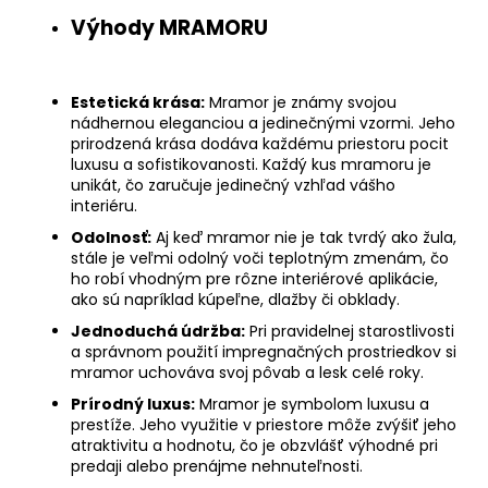
Výhody MRAMORU
Estetická krása:
Mramor je známy svojou
nádhernou eleganciou a jedinečnými vzormi. Jeho
prirodzená krása dodáva každému priestoru pocit
luxusu a sofistikovanosti. Každý kus mramoru je
unikát, čo zaručuje jedinečný vzhľad vášho
interiéru.
Odolnosť:
Aj keď mramor nie je tak tvrdý ako žula,
stále je veľmi odolný voči teplotným zmenám, čo
ho robí vhodným pre rôzne interiérové aplikácie,
ako sú napríklad kúpeľne, dlažby či obklady.
Jednoduchá údržba:
Pri pravidelnej starostlivosti
a správnom použití impregnačných prostriedkov si
mramor uchováva svoj pôvab a lesk celé roky.
Prírodný luxus:
Mramor je symbolom luxusu a
prestíže. Jeho využitie v priestore môže zvýšiť jeho
atraktivitu a hodnotu, čo je obzvlášť výhodné pri
predaji alebo prenájme nehnuteľnosti.