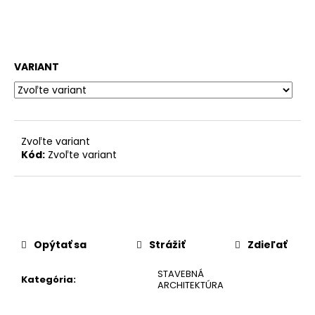
č
a
m
e
VARIANT
Zvoľte variant
Kód:
Zvoľte variant
Opýtať sa
Strážiť
Zdieľať
STAVEBNÁ
Kategória
:
ARCHITEKTÚRA