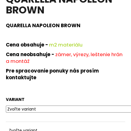
je
á
BROWN
0,0
z
j
5
s
hviezdičiek.
QUARELLA NAPOLEON BROWN
ť
?
Cena obsahuje -
m
2 materiálu
Cena neobsahuje -
zámer, výrezy, leštenie hrán
a montáž
HĽADAŤ
Pre spracovanie ponuky nás prosím
kontaktujte
O
d
VARIANT
p
o
r
ú
Zvoľte variant