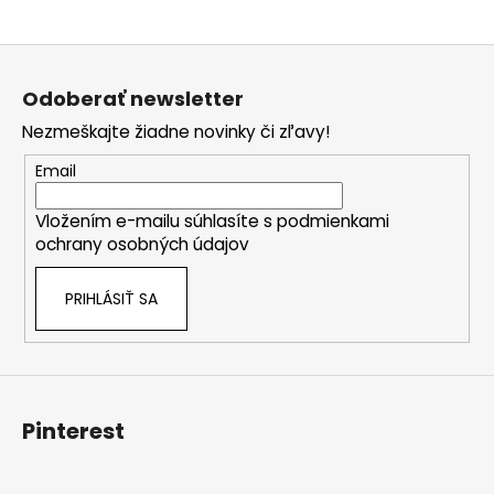
Z
á
Odoberať newsletter
p
Nezmeškajte žiadne novinky či zľavy!
ä
t
Email
i
Vložením e-mailu súhlasíte s
podmienkami
e
ochrany osobných údajov
PRIHLÁSIŤ SA
Pinterest