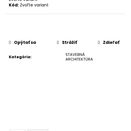
č
Kód:
Zvoľte variant
a
m
e
Opýtať sa
Strážiť
Zdieľať
STAVEBNÁ
Kategória
:
ARCHITEKTÚRA