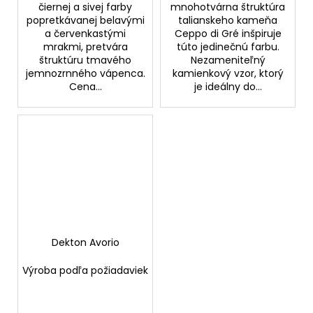
čiernej a sivej farby
mnohotvárna štruktúra
popretkávanej belavými
talianskeho kameňa
a červenkastými
Ceppo di Gré inšpiruje
mrakmi, pretvára
túto jedinečnú farbu.
štruktúru tmavého
Nezameniteľný
jemnozrnného vápenca.
kamienkový vzor, ktorý
Cena...
je ideálny do...
Dekton Avorio
Výroba podľa požiadaviek