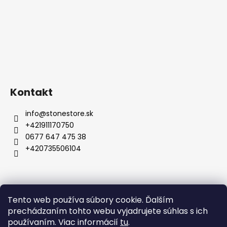
Kontakt
info
@
stonestore.sk
+421911170750
0677 647 475 38
+420735506104
Obchodné podmienky
Podmienky ochrany osobných údajov
Veľkoobchod
Tento web používa súbory cookie. Ďalším
Kontakty
prechádzaním tohto webu vyjadrujete súhlas s ich
používaním. Viac informácií
tu
.