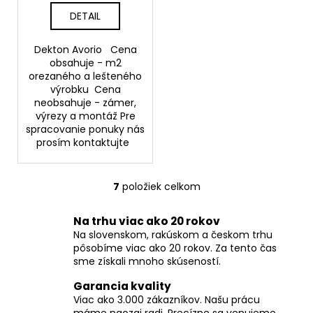
DETAIL
Dekton Avorio Cena
obsahuje - m2
orezaného a lešteného
výrobku Cena
neobsahuje - zámer,
výrezy a montáž Pre
spracovanie ponuky nás
prosím kontaktujte
7
položiek celkom
O
v
Na trhu viac ako 20 rokov
l
Na slovenskom, rakúskom a českom trhu
á
pôsobíme viac ako 20 rokov. Za tento čas
d
sme získali mnoho skúseností.
a
c
Garancia kvality
i
Viac ako 3.000 zákazníkov. Našu prácu
máme naozaj radi. Precízne sa venujeme