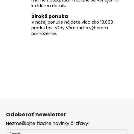
e
každému detailu.
p
r
Široká ponuka
v
V našej ponuke nájdete viac ako 10.000
k
produktov. Vždy Vám radi s výberom
y
pomôžeme.
v
ý
p
i
s
u
Z
á
Odoberať newsletter
p
Nezmeškajte žiadne novinky či zľavy!
ä