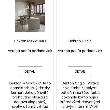
č
a
m
e
Dekton MARMORIO
Dekton Grigio
Výroba podľa požiadaviek
Výroba podľa požiadaviek
DETAIL
DETAIL
Dekton MARMORIO Je to
Dekton Grigio Vďaka
charakteristický rímsky
sivej farbe s teplými
kameň. Jeho pórovitá
odtieňmi sa táto farba
pruhovaná štruktúra
dokonale kombinuje s
dodáva elegantný,
krémovými, drevenými
svetlý a ľahký vzhľad
a sivými tónmi. VK03