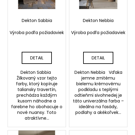
p
t
á
r
o
j
o
Dekton Sabbia
Dekton Nebbia
v
s
d
ť
Výroba podľa požiadaviek
Výroba podľa požiadaviek
u
?
k
t
DETAIL
DETAIL
o
v
HĽADAŤ
Dekton Sabbia
Dekton Nebbia Vďaka
Žilkovaný vzor tejto
jemne zrnitému
farby, ktorý kopíruje
bielemu krémovému
taliansky travertín,
podkladu s teplými
O
prechádza každým
odtieňmi sivohnedej je
kusom náhodne a
táto univerzálna farba –
d
farebne ho obohacuje o
ideálna na fasády,
p
nové nuansy. Toto
podlahy a akékoľvek...
o
atraktívne...
r
ú