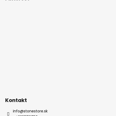
Kontakt
info
@
stonestore.sk