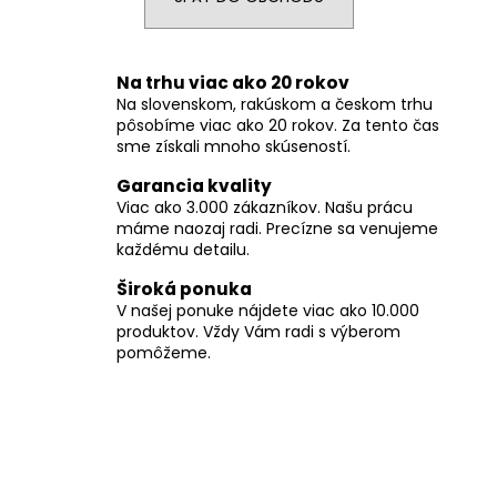
á
j
s
Na trhu viac ako 20 rokov
Na slovenskom, rakúskom a českom trhu
ť
pôsobíme viac ako 20 rokov. Za tento čas
?
sme získali mnoho skúseností.
Garancia kvality
Viac ako 3.000 zákazníkov. Našu prácu
máme naozaj radi. Precízne sa venujeme
každému detailu.
HĽADAŤ
Široká ponuka
V našej ponuke nájdete viac ako 10.000
produktov. Vždy Vám radi s výberom
O
pomôžeme.
d
p
o
r
ú