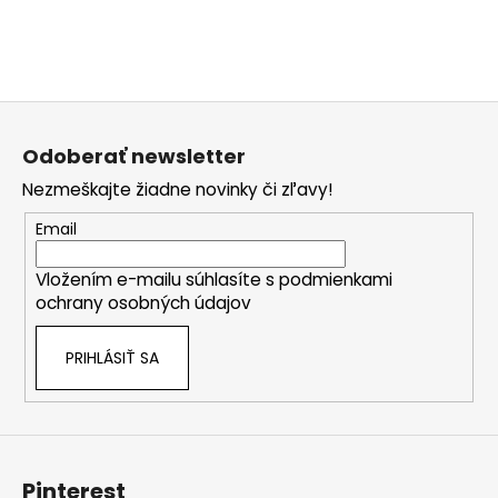
č
a
m
e
Z
á
Odoberať newsletter
p
Nezmeškajte žiadne novinky či zľavy!
ä
t
Email
i
Vložením e-mailu súhlasíte s
podmienkami
e
ochrany osobných údajov
PRIHLÁSIŤ SA
Pinterest