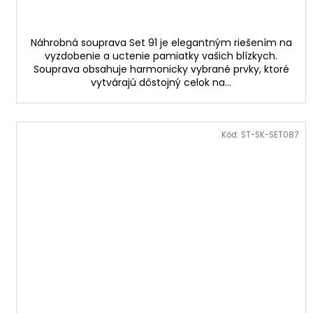
Náhrobná souprava Set 91 je elegantným riešením na
vyzdobenie a uctenie pamiatky vašich blízkych.
Souprava obsahuje harmonicky vybrané prvky, ktoré
vytvárajú dôstojný celok na...
Kód:
ST-SK-SET087