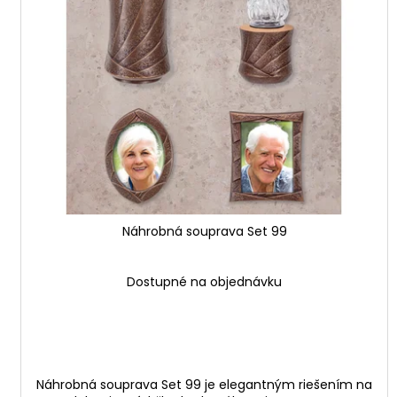
i
d
s
u
p
k
r
t
o
o
d
v
u
k
t
o
v
Náhrobná souprava Set 99
Dostupné na objednávku
Náhrobná souprava Set 99 je elegantným riešením na