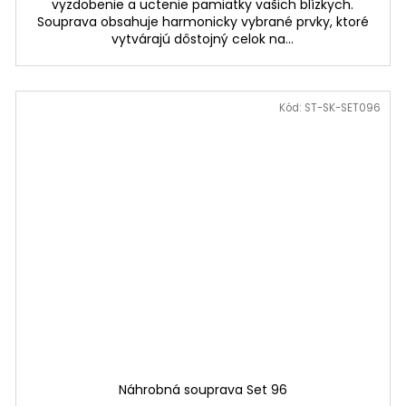
vyzdobenie a uctenie pamiatky vašich blízkych.
Souprava obsahuje harmonicky vybrané prvky, ktoré
vytvárajú dôstojný celok na...
Kód:
ST-SK-SET096
Náhrobná souprava Set 96