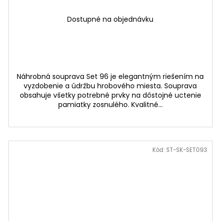
Dostupné na objednávku
Náhrobná souprava Set 96 je elegantným riešením na
vyzdobenie a údržbu hrobového miesta. Souprava
obsahuje všetky potrebné prvky na dôstojné uctenie
pamiatky zosnulého. Kvalitné...
Kód:
ST-SK-SET093