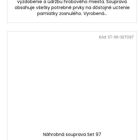
vyzdobenie a údržbu hrobového miesta. Souprava
obsahuje všetky potrebné prvky na dôstojné uctenie
pamiatky zosnulého. Vyrobená...
Kód:
ST-SK-SET097
Náhrobná souprava Set 97