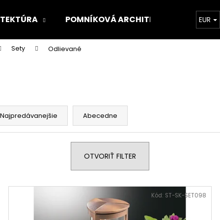
ITEKTÚRA
POMNÍKOVÁ ARCHITEKTÚRA
O 
EUR
Sety
Odlievané
Čo potrebujete nájsť?
HĽADAŤ
Najpredávanejšie
Abecedne
Odporúčame
OTVORIŤ FILTER
Kód:
ST-SK-SET098