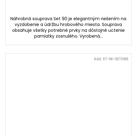
Náhrobná souprava Set 90 je elegantným riešením na
vyzdobenie a údržbu hrobového miesta. Souprava
obsahuje všetky potrebné prvky na dôstojné uctenie
pamiatky zosnulého. Vyrobená...
Kód:
ST-SK-SET086