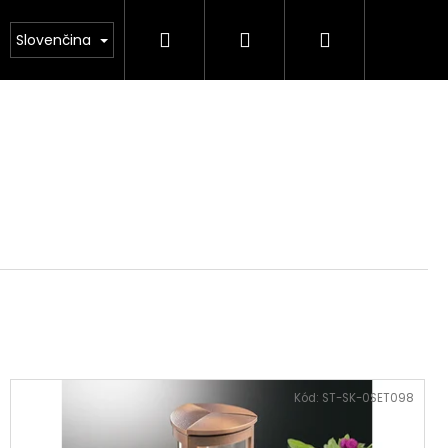
Hľadať
Prihlásenie
Nákupný
NÁS
Kamenárstvo STONESTORE – Cenník pomník
Slovenčina
košík
Kód:
ST-SK-0SET098