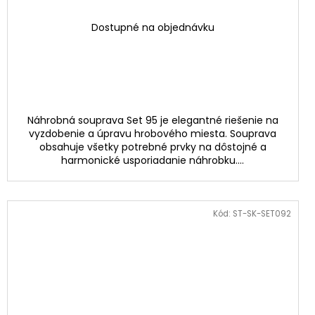
Dostupné na objednávku
Náhrobná souprava Set 95 je elegantné riešenie na
vyzdobenie a úpravu hrobového miesta. Souprava
obsahuje všetky potrebné prvky na dôstojné a
harmonické usporiadanie náhrobku....
Kód:
ST-SK-SET092