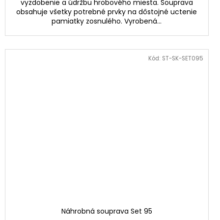
vyzdobenie a údržbu hrobového miesta. Souprava
obsahuje všetky potrebné prvky na dôstojné uctenie
pamiatky zosnulého. Vyrobená...
Kód:
ST-SK-SET095
Náhrobná souprava Set 95