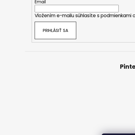
t
Email
i
Vložením e-mailu súhlasíte s
podmienkami o
e
PRIHLÁSIŤ SA
Pint