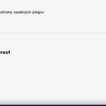
ý
p
chrany osobných údajov
i
s
u
erest