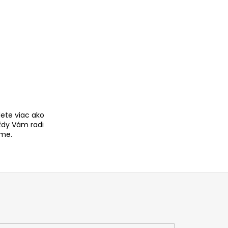
ete viac ako
ždy Vám radi
me.