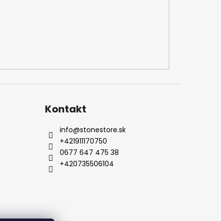
Kontakt
info
@
stonestore.sk
+421911170750
0677 647 475 38
+420735506104