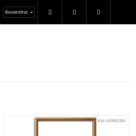
Hľadať
Prihlásenie
Nákupný
NÁS
Kamenárstvo STONESTORE – Cenník pomník
Slovenčina
košík
Kód:
A3985/8X1