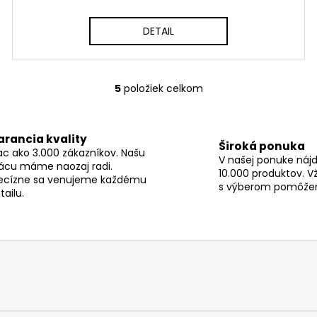
DETAIL
5
položiek celkom
O
v
l
arancia kvality
á
Široká ponuka
ac ako 3.000 zákazníkov. Našu
d
V našej ponuke nájd
ácu máme naozaj radi.
a
10.000 produktov. V
ecízne sa venujeme každému
c
s výberom pomôže
tailu.
i
e
p
r
v
k
y
v