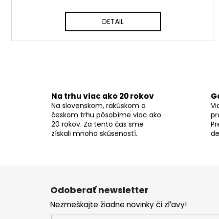
DETAIL
Na trhu viac ako 20 rokov
G
Na slovenskom, rakúskom a
Vi
českom trhu pôsobíme viac ako
pr
20 rokov. Za tento čas sme
Pr
získali mnoho skúseností.
de
Z
á
Odoberať newsletter
p
Nezmeškajte žiadne novinky či zľavy!
ä