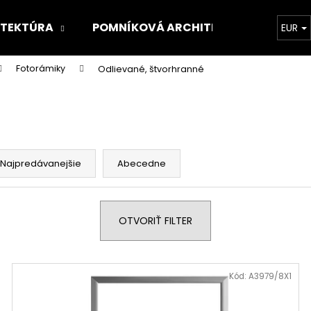
ITEKTÚRA
POMNÍKOVÁ ARCHITEKTÚRA
O 
EUR
Fotorámiky
Odlievané, štvorhranné
Čo potrebujete nájsť?
HĽADAŤ
Najpredávanejšie
Abecedne
Odporúčame
OTVORIŤ FILTER
Kód:
A3979/8X1