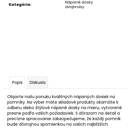
č
Nápisné dosky
Kategória
:
a
dvojhroby
m
e
Popis
Diskusia
Objavte našu ponuku kvalitných nápisných dosiek na
pomníky. Na výber máte skladové produkty okamžite k
odberu alebo štýlové nápisné dosky na mieru, vytvorené
presne podľa vašich požiadaviek. S dôrazom na detail a
precízne spracovanie zabezpečujeme, že každý pomník
bude dôstojnou spomienkou na vašich najbližších.