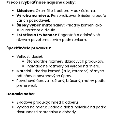
Prečo si vybrať naše nápisné dosky:
Skladom:
Okamžite k odberu – bez čakania.
Výroba na mieru:
Personalizované riešenia podľa
vašich požiadaviek.
Široký výber materiálov:
Prírodný kameň, ako
žula, mramor a ďalšie.
Estetika a trvácnosť:
Elegantné a odolné voči
rôznym poveternostným podmienkam.
Špecifikácie produktu:
Veľkosti dosiek:
Štandardné rozmery skladových produktov.
Individuálne rozmery pri výrobe na mieru.
Materiál: Prírodný kameň (žula, mramor) rôznych
odtieňov a povrchových úprav.
Povrchová úprava: Leštený, brúsený, matný podľa
preferencií.
Dodacia doba:
Skladové produkty: Ihneď k odberu.
Výroba na mieru: Dodacia doba individuálna podľa
dostupnosti materiálov a dohody.