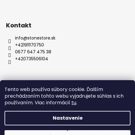
Kontakt
info
@
stonestore.sk
+421911170750
0677 647 475 38
+420735506104
Obchodné podmienky
Podmienky ochrany osobných údajov
Veľkoobchod
Tento web používa súbory cookie. Ďalším
Kontakty
prechádzaním tohto webu vyjadrujete súhlas s ich
používaním. Viac informácií
tu
.
Nastavenie
Vytvoril Shoptet
Copyright 2026
STONESTORE
. Všetky práva vyhradené.