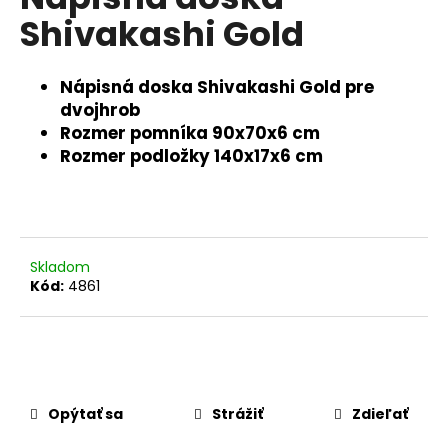
je
á
Shivakashi Gold
0,0
z
j
5
s
hviezdičiek.
Nápisná doska Shivakashi Gold pre
ť
dvojhrob
?
Rozmer pomníka 90x70x6 cm
Rozmer podložky 140x17x6 cm
HĽADAŤ
Skladom
Kód:
4861
O
d
p
o
r
Opýtať sa
Strážiť
Zdieľať
ú