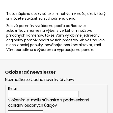
Tieto nápisné dosky sú ako mnohých v našej akcii, ktorý
si môžete zakúpiť za zvýhodnenú cenu.
Žulové pomníky vyrábame podľa požiadaviek
zákazníkov, máme na výber z veľkého množstva
prírodných kameňov, takže Vám vyrobíme jedinečný
originálny pomník podľa Vašich predstáv. Ak Vás zaujalo
niečo z našej ponuky, neváhajte nás kontaktovať, radi
Vám poradíme s výberom a vypracujeme ponuku.
Z
á
Odoberať newsletter
p
Nezmeškajte žiadne novinky či zľavy!
ä
t
Email
i
Vložením e-mailu súhlasíte s
podmienkami
e
ochrany osobných údajov