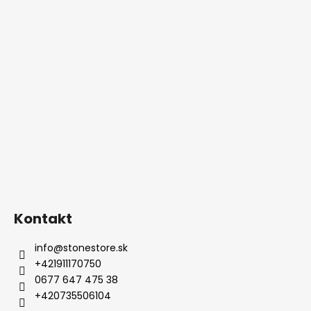
Kontakt
info
@
stonestore.sk
+421911170750
0677 647 475 38
+420735506104