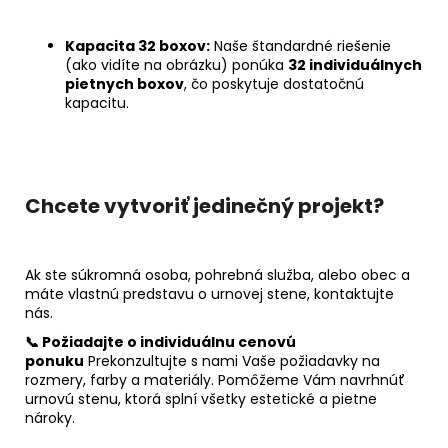
Kapacita 32 boxov:
Naše štandardné riešenie
(ako vidíte na obrázku) ponúka
32 individuálnych
pietnych boxov
, čo poskytuje dostatočnú
kapacitu.
Chcete vytvoriť jedinečný projekt?
Ak ste súkromná osoba, pohrebná služba, alebo obec a
máte vlastnú predstavu o urnovej stene, kontaktujte
nás.
📞 Požiadajte o individuálnu cenovú
ponuku
Prekonzultujte s nami Vaše požiadavky na
rozmery, farby a materiály. Pomôžeme Vám navrhnúť
urnovú stenu, ktorá splní všetky estetické a pietne
nároky.