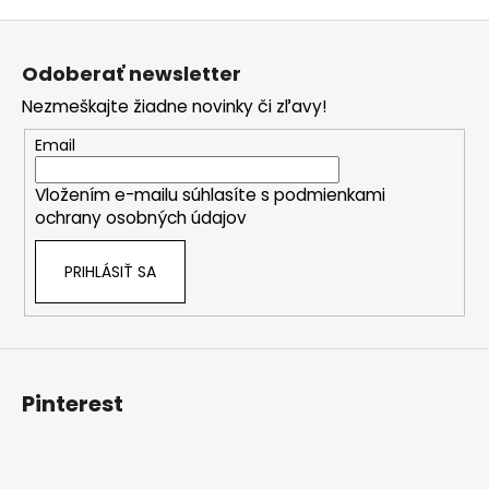
Z
á
Odoberať newsletter
p
Nezmeškajte žiadne novinky či zľavy!
ä
t
Email
i
Vložením e-mailu súhlasíte s
podmienkami
e
ochrany osobných údajov
PRIHLÁSIŤ SA
Pinterest