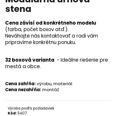
je
á
stena
0,0
z
j
5
s
hviezdičiek.
Cena závisí od konkrétneho modelu
ť
(farba, počet boxov atď.).
?
Neváhajte nás kontaktovať a radi vám
pripravíme konkrétnu ponuku.
32 boxová varianta
-
Ideálne riešenie pre
HĽADAŤ
mestá a obce.
O
Cena zahŕňa:
výrobu, materiál
d
Cena nezahŕňa:
montáž
p
o
r
Výroba podľa požiadaviek
ú
Kód:
5407