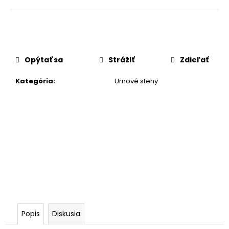
č
a
m
e
Opýtať sa
Strážiť
Zdieľať
Kategória
:
Urnové steny
Popis
Diskusia