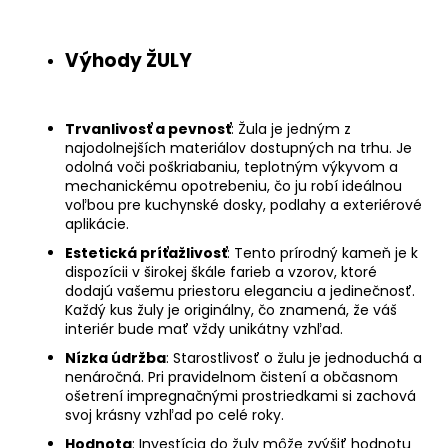
Výhody ŽULY
Trvanlivosť a pevnosť
: Žula je jedným z
najodolnejších materiálov dostupných na trhu. Je
odolná voči poškriabaniu, teplotným výkyvom a
mechanickému opotrebeniu, čo ju robí ideálnou
voľbou pre kuchynské dosky, podlahy a exteriérové
aplikácie.
Estetická príťažlivosť
: Tento prírodný kameň je k
dispozícii v širokej škále farieb a vzorov, ktoré
dodajú vašemu priestoru eleganciu a jedinečnosť.
Každý kus žuly je originálny, čo znamená, že váš
interiér bude mať vždy unikátny vzhľad.
Nízka údržba
: Starostlivosť o žulu je jednoduchá a
nenáročná. Pri pravidelnom čistení a občasnom
ošetrení impregnačnými prostriedkami si zachová
svoj krásny vzhľad po celé roky.
Hodnota
: Investícia do žuly môže zvýšiť hodnotu