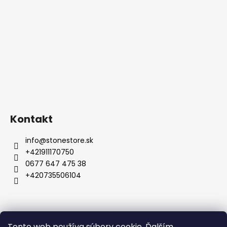
Kontakt
info
@
stonestore.sk
+421911170750
0677 647 475 38
+420735506104
Obchodné podmienky
Podmienky ochrany osobných údajov
Veľkoobchod
Tento web používa súbory cookie. Ďalším