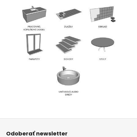
Z
á
Odoberať newsletter