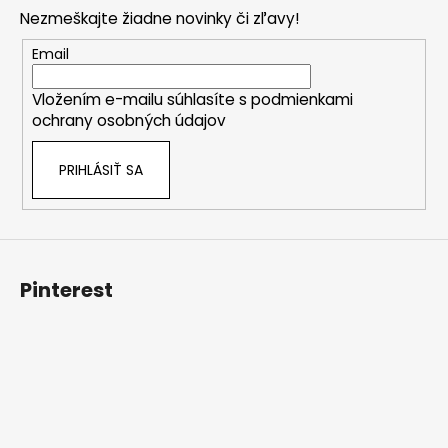
p
Nezmeškajte žiadne novinky či zľavy!
ä
t
Email
i
Vložením e-mailu súhlasíte s
podmienkami
e
ochrany osobných údajov
PRIHLÁSIŤ SA
Pinterest