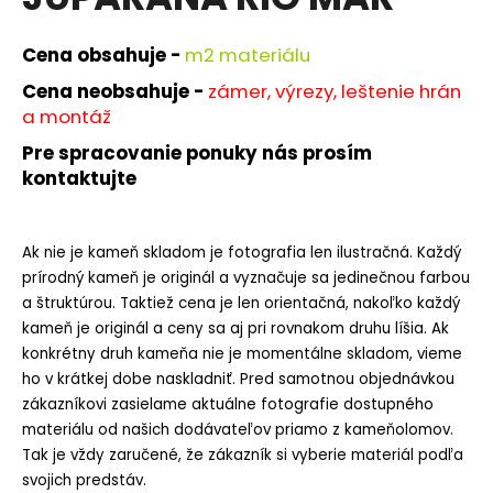
je
á
0,0
z
j
Cena obsahuje -
m
2 materiálu
5
s
hviezdičiek.
Cena neobsahuje -
zámer, výrezy, leštenie hrán
ť
a montáž
?
Pre spracovanie ponuky nás prosím
kontaktujte
Ak nie je kameň skladom je fotografia len ilustračná. Každý
HĽADAŤ
prírodný kameň je originál a vyznačuje sa jedinečnou farbou
a štruktúrou. Taktiež cena je len orientačná, nakoľko každý
kameň je originál a ceny sa aj pri rovnakom druhu líšia. Ak
O
konkrétny druh kameňa nie je momentálne skladom, vieme
d
ho v krátkej dobe naskladniť. Pred samotnou objednávkou
p
zákazníkovi zasielame aktuálne fotografie dostupného
o
materiálu od našich dodávateľov priamo z kameňolomov.
r
Tak je vždy zaručené, že zákazník si vyberie materiál podľa
ú
svojich predstáv.