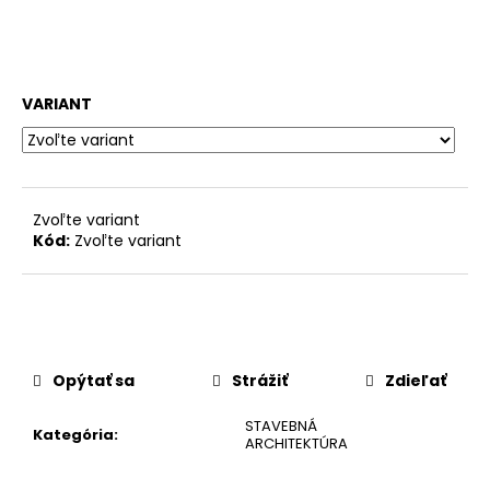
č
a
m
e
VARIANT
Zvoľte variant
Kód:
Zvoľte variant
Opýtať sa
Strážiť
Zdieľať
STAVEBNÁ
Kategória
:
ARCHITEKTÚRA