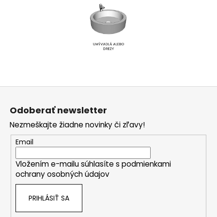
Z
á
Odoberať newsletter
p
Nezmeškajte žiadne novinky či zľavy!
ä
t
Email
i
Vložením e-mailu súhlasíte s
podmienkami
e
ochrany osobných údajov
PRIHLÁSIŤ SA