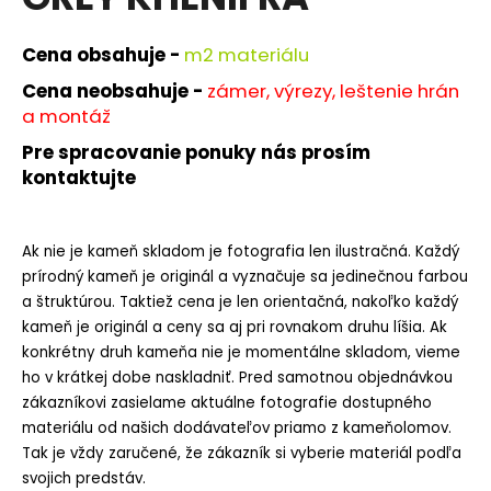
je
á
0,0
z
j
Cena obsahuje -
m
2 materiálu
5
s
hviezdičiek.
Cena neobsahuje -
zámer, výrezy, leštenie hrán
ť
a montáž
?
Pre spracovanie ponuky nás prosím
kontaktujte
Ak nie je kameň skladom je fotografia len ilustračná. Každý
HĽADAŤ
prírodný kameň je originál a vyznačuje sa jedinečnou farbou
a štruktúrou. Taktiež cena je len orientačná, nakoľko každý
kameň je originál a ceny sa aj pri rovnakom druhu líšia. Ak
O
konkrétny druh kameňa nie je momentálne skladom, vieme
d
ho v krátkej dobe naskladniť. Pred samotnou objednávkou
p
zákazníkovi zasielame aktuálne fotografie dostupného
o
materiálu od našich dodávateľov priamo z kameňolomov.
r
Tak je vždy zaručené, že zákazník si vyberie materiál podľa
ú
svojich predstáv.