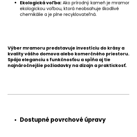
Ekologická voľba:
Ako prírodný kameň je mramor
ekologickou voľbou, ktorá neobsahuje škodlivé
chemikálie a je plne recyklovateľná.
Chat
textarea
Výber mramoru predstavuje investíciu do krásy a
kvality vášho domova alebo komerčného priestoru.
Spája eleganciu s funkčnosťou a spĺňa aj tie
najnáročnejšie požiadavky na dizajn a praktickosť.
Chat
textarea
Dostupné povrchové úpravy