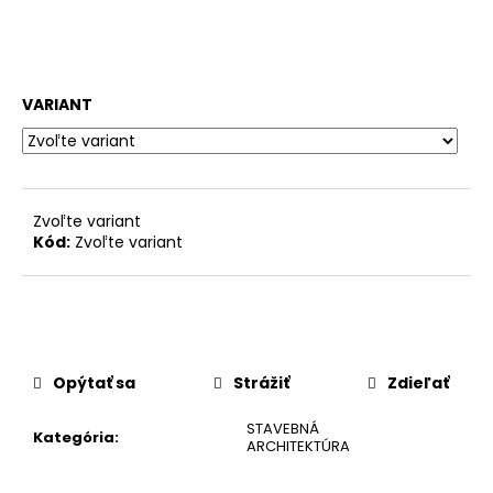
č
a
m
e
VARIANT
Zvoľte variant
Kód:
Zvoľte variant
Opýtať sa
Strážiť
Zdieľať
STAVEBNÁ
Kategória
:
ARCHITEKTÚRA