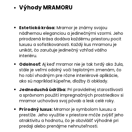
Výhody MRAMORU
Estetická krása:
Mramor je známy svojou
nádhernou eleganciou a jedinečnými vzormi. Jeho
prirodzená krása dodáva každému priestoru pocit
luxusu a sofistikovanosti. Každý kus mramoru je
unikát, čo zaručuje jedinečný vzhľad vášho
interiéru.
Odolnosť:
Aj keď mramor nie je tak tvrdý ako žula,
stále je veľmi odolný voči teplotným zmenám, čo
ho robí vhodným pre rôzne interiérové aplikácie,
ako sú napríklad kúpeľne, dlažby či obklady.
Jednoduchá údržba:
Pri pravidelnej starostlivosti
a správnom použití impregnačných prostriedkov si
mramor uchováva svoj pôvab a lesk celé roky.
Prírodný luxus:
Mramor je symbolom luxusu a
prestíže. Jeho využitie v priestore môže zvýšiť jeho
atraktivitu a hodnotu, čo je obzvlášť výhodné pri
predaji alebo prenájme nehnuteľnosti.