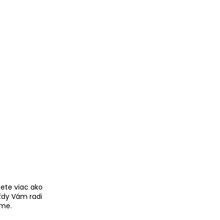
ete viac ako
ždy Vám radi
me.