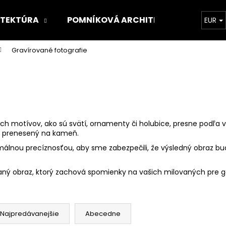
ITEKTÚRA
POMNÍKOVÁ ARCHITEKTÚRA
O 
EUR
Gravírované fotografie
Čo potrebujete nájsť?
HĽADAŤ
ch motívov, ako sú svätí, ornamenty či holubice, presne podľa v
ne prenesený na kameň.
Odporúčame
álnou precíznosťou, aby sme zabezpečili, že výsledný obraz bu
vaný obraz, ktorý zachová spomienky na vašich milovaných pre ge
Najpredávanejšie
Abecedne