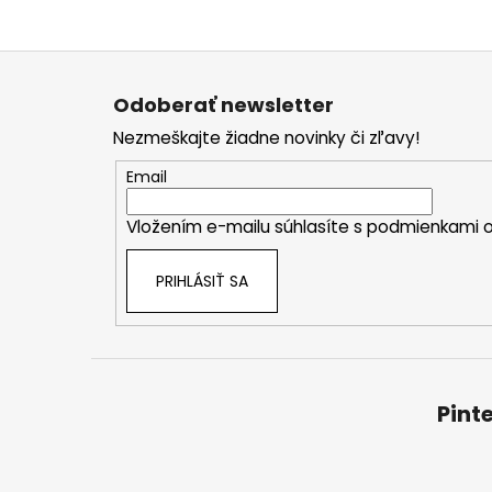
Z
á
Odoberať newsletter
p
Nezmeškajte žiadne novinky či zľavy!
ä
t
Email
i
Vložením e-mailu súhlasíte s
podmienkami o
e
PRIHLÁSIŤ SA
Pint