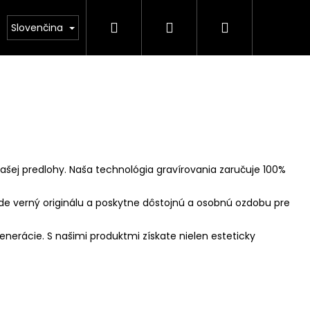
Hľadať
Prihlásenie
Nákupný
NÁS
Kamenárstvo STONESTORE – Cenník pomník
Slovenčina
košík
ašej predlohy. Naša technológia gravírovania zaručuje 100%
de verný originálu a poskytne dôstojnú a osobnú ozdobu pre
nerácie. S našimi produktmi získate nielen esteticky