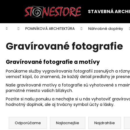
K
Prejsť
na
o
STAVEBNÁ ARCH
obsah
Späť
Späť
š
do
do
í
Domov
POMNÍKOVÁ ARCHITEKTÚRA
Náhrobné doplnky
k
obchodu
obchodu
Gravírované fotografie
Gravírované fotografie a motívy
Ponúkame služby vygravírovania fotografií zosnulých a rôzny
vernosť kópií, čo znamená, že každý detail predlohy je pres
Naše gravírované motívy a fotografie sú vyhotovené s maxim
pamätné miesto vašich blízkych.
Pozrite si našu ponuku a nechajte si u nás vyhotoviť gravíro
hodnotný doplnok, ale aj trvácny symbol úcty a lásky.
R
a
Odporúčame
Najlacnejšie
Najdrahšie