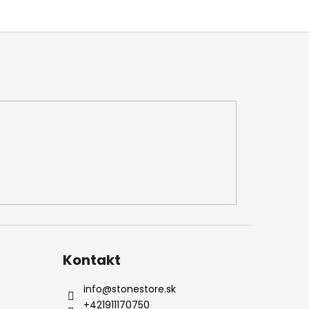
Kontakt
info
@
stonestore.sk
+421911170750