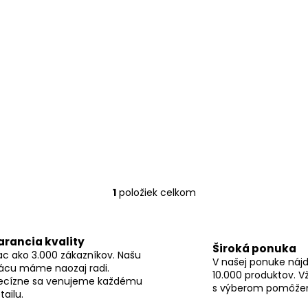
1
položiek celkom
O
v
l
arancia kvality
á
Široká ponuka
ac ako 3.000 zákazníkov. Našu
d
V našej ponuke nájd
ácu máme naozaj radi.
a
10.000 produktov. V
ecízne sa venujeme každému
c
s výberom pomôže
tailu.
i