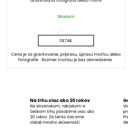
v
Gravírovaná fotografia alebo motív
Skladom
DETAIL
Cena je za gravírovanie, prípravu, úpravu motívu alebo
fotografie Rozmer motívu je bez obmedzenia
Na trhu viac ako 20 rokov
G
Na slovenskom, rakúskom a
Vi
českom trhu pôsobíme viac ako
pr
20 rokov. Za tento čas sme
Pr
získali mnoho skúseností.
de