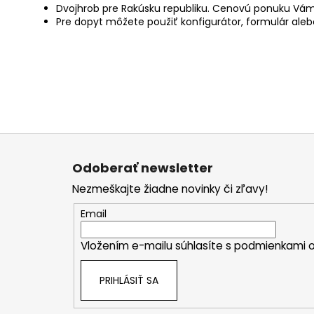
Dvojhrob pre Rakúsku republiku. C
enovú ponuku Vám 
Pre dopyt môžete použiť konfigurátor, formulár aleb
Z
á
Odoberať newsletter
p
Nezmeškajte žiadne novinky či zľavy!
ä
t
Email
i
Vložením e-mailu súhlasíte s
podmienkami o
e
PRIHLÁSIŤ SA