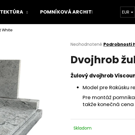
ITEKTÚRA
POMNÍKOVÁ ARCHITEKTÚRA
O 
EUR
t White
Čo potrebujete nájsť?
Priemerné
Neohodnotené
Podrobnosti 
hodnotenie
Dvojhrob žu
produktu
HĽADAŤ
je
0,0
z
Žulový dvojhrob Viscou
5
Odporúčame
hviezdičiek.
Model pre Rakúsku r
Pre montáž pomníka 
takže konečná cena 
Skladom