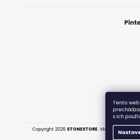
Pint
Obchodné
Tento web 
prechádzan
s ich použí
Copyright 2026
STONESTORE
. Všetky práva vyh
Nastave