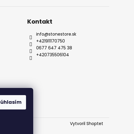
Kontakt
info
@
stonestore.sk
+421911170750
0677 647 475 38
+420735506104
od
Kontakty
Súhlasím
Vytvoril Shoptet