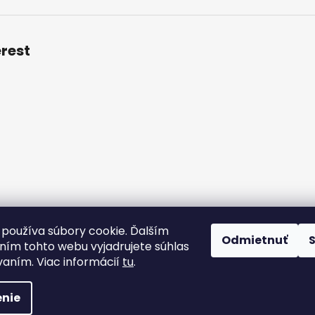
erest
 podmienky
Podmienky ochrany osobných údajov
Veľkoobch
používa súbory cookie. Ďalším
Odmietnuť
ím tohto webu vyjadrujete súhlas
vaním. Viac informácií
tu
.
radené.
Upraviť nastavenie cookies
nie