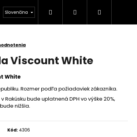
Hľadať
Prihlásenie
Nákupný
NÁS
Kamenárstvo STONESTORE – Cenník pomník
Slovenčina
košík
hodnotenia
la Viscount White
nt White
epubliku. Rozmer podľa požiadaviek zákazníka.
v Rakúsku bude uplatnená DPH vo výške 20%,
bude nižšia.
Kód:
4306