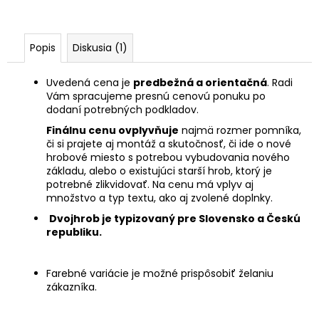
Popis
Diskusia (1)
Uvedená cena je
predbežná a orientačná
. Radi
Vám spracujeme presnú cenovú ponuku po
dodaní potrebných podkladov.
Finálnu cenu ovplyvňuje
najmä rozmer pomníka,
či si prajete aj montáž a skutočnosť, či ide o nové
hrobové miesto s potrebou vybudovania nového
základu, alebo o existujúci starší hrob, ktorý je
potrebné zlikvidovať. Na cenu má vplyv aj
množstvo a typ textu, ako aj zvolené doplnky.
Dvojhrob je typizovaný pre Slovensko a Českú
republiku.
Farebné variácie je možné prispôsobiť želaniu
zákazníka.