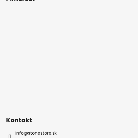
Kontakt
info
@
stonestore.sk