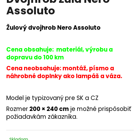
je
á
Assoluto
0,0
z
j
5
s
hviezdičiek.
Žulový dvojhrob Nero Assoluto
ť
?
Cena obsahuje: materiál, výrobu a
dopravu do 100 km
Cena neobsahuje: montáž, písmo a
HĽADAŤ
náhrobné doplnky ako lampáš a váza.
Model je typizovaný pre SK a CZ
O
d
Rozmer
200 × 240 cm
je možné prispôsobiť
p
požiadavkám zákazníka.
o
r
ú
Skladom