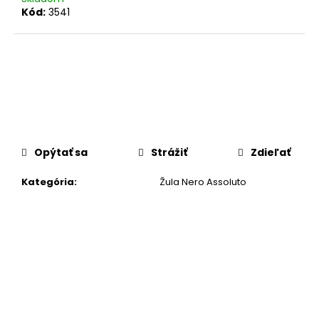
č
Kód:
3541
a
m
e
Opýtať sa
Strážiť
Zdieľať
Kategória
:
Žula Nero Assoluto