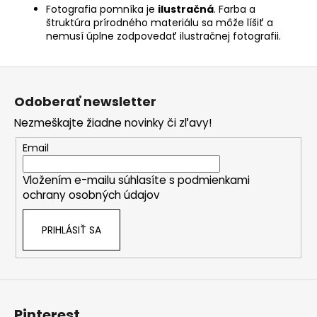
Fotografia pomníka je
ilustračná
. Farba a
štruktúra prírodného materiálu sa môže líšiť a
nemusí úplne zodpovedať ilustračnej fotografii.
Z
á
Odoberať newsletter
p
Nezmeškajte žiadne novinky či zľavy!
ä
t
Email
i
Vložením e-mailu súhlasíte s
podmienkami
e
ochrany osobných údajov
PRIHLÁSIŤ SA
Pinterest