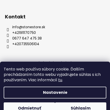
Kontakt
info
@
stonestore.sk
+421911170750
0677 647 475 38
+420735506104
Obchodné podmienky
Podmienky ochrany osobných údajov
Veľkoobchod
Tento web používa súbory cookie. Ďalším
Kontakty
prechádzaním tohto webu vyjadrujete súhlas s ich
používaním. Viac informácií
tu
.
Nastavenie
Vytvoril Shoptet
Copyright 2026
STONESTORE
. Všetky práva vyhradené.
Odmietnuť
Súhlasím
Upraviť nastavenie cookies