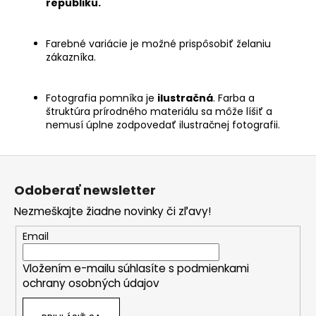
republiku.
Farebné variácie je možné prispôsobiť želaniu
zákazníka.
Fotografia pomníka je
ilustračná
. Farba a
štruktúra prírodného materiálu sa môže líšiť a
nemusí úplne zodpovedať ilustračnej fotografii.
Z
á
Odoberať newsletter
p
Nezmeškajte žiadne novinky či zľavy!
ä
t
Email
i
Vložením e-mailu súhlasíte s
podmienkami
e
ochrany osobných údajov