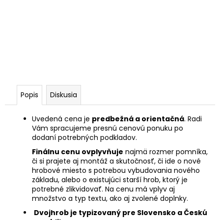
Popis
Diskusia
Uvedená cena je
predbežná a orientačná
. Radi
Vám spracujeme presnú cenovú ponuku po
dodaní potrebných podkladov.
Finálnu cenu ovplyvňuje
najmä rozmer pomníka,
či si prajete aj montáž a skutočnosť, či ide o nové
hrobové miesto s potrebou vybudovania nového
základu, alebo o existujúci starší hrob, ktorý je
potrebné zlikvidovať. Na cenu má vplyv aj
množstvo a typ textu, ako aj zvolené doplnky.
Dvojhrob je typizovaný pre Slovensko a Českú