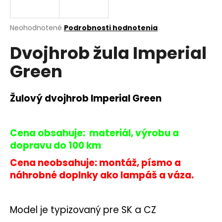
á
j
Priemerné
Neohodnotené
Podrobnosti hodnotenia
s
hodnotenie
Dvojhrob žula Imperial
produktu
ť
je
?
Green
0,0
z
5
hviezdičiek.
Žulový dvojhrob Imperial Green
HĽADAŤ
Cena obsahuje: materiál, výrobu a
dopravu do 100 km
O
Cena neobsahuje: montáž, písmo a
d
náhrobné doplnky ako lampáš a váza.
p
o
r
Model je typizovaný pre SK a CZ
ú