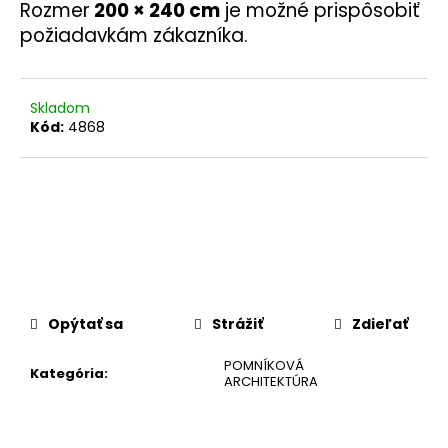
č
Rozmer
200 × 240 cm
je možné prispôsobiť
a
požiadavkám zákazníka.
m
e
Skladom
Kód:
4868
Opýtať sa
Strážiť
Zdieľať
POMNÍKOVÁ
Kategória
:
ARCHITEKTÚRA