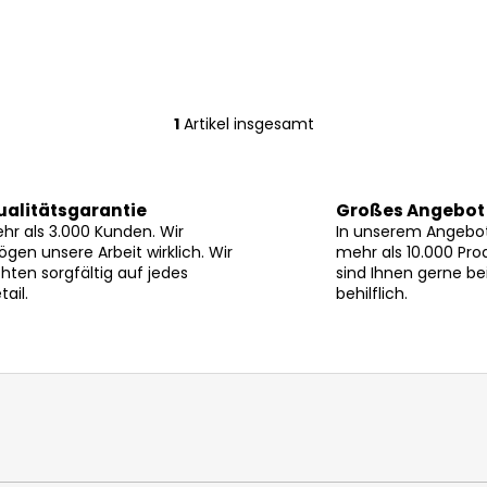
1
Artikel insgesamt
S
t
e
u
ualitätsgarantie
Großes Angebot
e
hr als 3.000 Kunden. Wir
In unserem Angebot
r
gen unsere Arbeit wirklich. Wir
mehr als 10.000 Pro
hten sorgfältig auf jedes
sind Ihnen gerne be
e
tail.
behilflich.
l
e
m
e
n
t
e
d