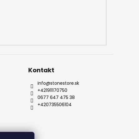
Kontakt
info
@
stonestore.sk
+421911170750
0677 647 475 38
+420735506104