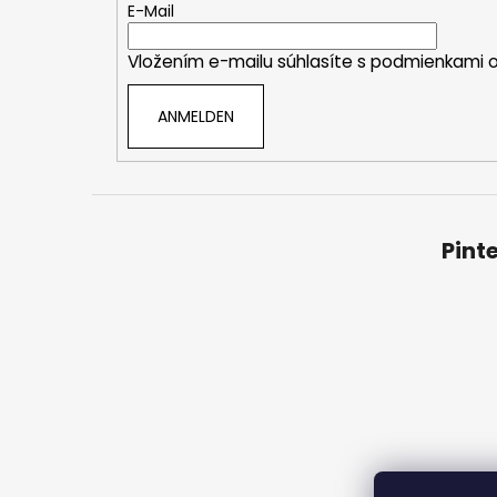
e
E-Mail
i
Vložením e-mailu súhlasíte s
podmienkami o
l
e
ANMELDEN
Pint