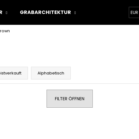
R
GRABARCHITEKTUR
ÜBER UNS
STON
EUR
Brown
Was suchen Sie?
SUCHEN
istverkauft
Alphabetisch
Wir empfehlen
FILTER ÖFFNEN