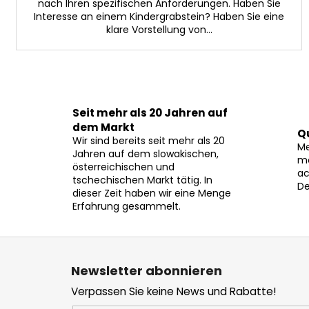
nach Ihren spezifischen Anforderungen. Haben Sie
Interesse an einem Kindergrabstein? Haben Sie eine
klare Vorstellung von...
Seit mehr als 20 Jahren auf
dem Markt
Q
Wir sind bereits seit mehr als 20
Me
Jahren auf dem slowakischen,
mö
österreichischen und
ac
tschechischen Markt tätig. In
De
dieser Zeit haben wir eine Menge
Erfahrung gesammelt.
F
u
Newsletter abonnieren
ß
Verpassen Sie keine News und Rabatte!
z