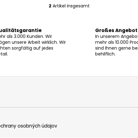
2
Artikel insgesamt
S
t
e
u
ualitätsgarantie
Großes Angebot
e
hr als 3.000 Kunden. Wir
In unserem Angebot
r
gen unsere Arbeit wirklich. Wir
mehr als 10.000 Pro
hten sorgfältig auf jedes
sind Ihnen gerne be
e
tail.
behilflich.
l
e
m
e
n
t
e
d
e
r
L
chrany osobných údajov
i
s