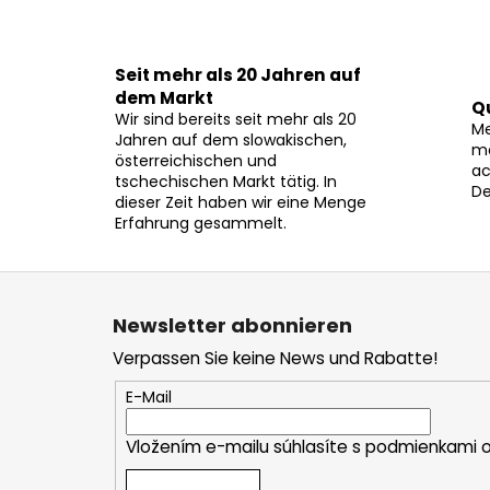
Seit mehr als 20 Jahren auf
dem Markt
Q
Wir sind bereits seit mehr als 20
Me
Jahren auf dem slowakischen,
mö
österreichischen und
ac
tschechischen Markt tätig. In
De
dieser Zeit haben wir eine Menge
Erfahrung gesammelt.
F
u
Newsletter abonnieren
ß
Verpassen Sie keine News und Rabatte!
z
e
E-Mail
i
Vložením e-mailu súhlasíte s
podmienkami o
l
e