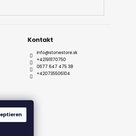
Kontakt
info
@
stonestore.sk
+421911170750
0677 647 475 38
+420735506104
l
Kontakt
eptieren