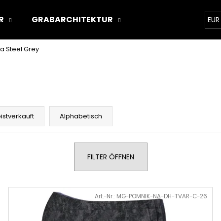
R
GRABARCHITEKTUR
ÜBER UNS
STON
EUR
la Steel Grey
Was suchen Sie?
SUCHEN
istverkauft
Alphabetisch
Wir empfehlen
FILTER ÖFFNEN
Art.-Nr.:
MG-POMNIK-NA-DH-TVAR-C-26