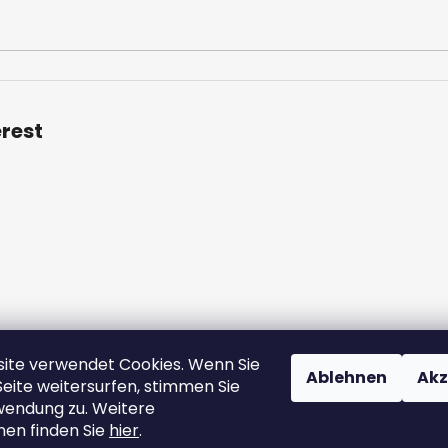
t
e
erest
ite verwendet Cookies. Wenn Sie
ngen und Konditionen
Datenschutzbestimmungen
Großhande
Ablehnen
Akz
Seite weitersurfen, stimmen Sie
endung zu. Weitere
nen finden Sie
hier
.