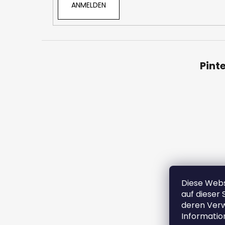
ANMELDEN
Pint
Diese Webs
Bedingu
auf dieser 
deren Verw
Informatio