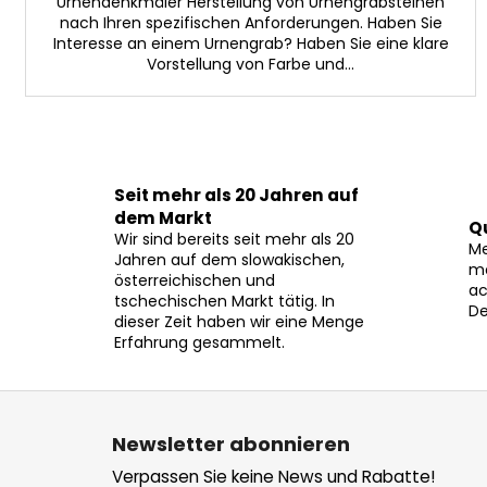
Urnendenkmäler Herstellung von Urnengrabsteinen
nach Ihren spezifischen Anforderungen. Haben Sie
Interesse an einem Urnengrab? Haben Sie eine klare
Vorstellung von Farbe und...
Seit mehr als 20 Jahren auf
dem Markt
Q
Wir sind bereits seit mehr als 20
Me
Jahren auf dem slowakischen,
mö
österreichischen und
ac
tschechischen Markt tätig. In
De
dieser Zeit haben wir eine Menge
Erfahrung gesammelt.
F
u
Newsletter abonnieren
ß
Verpassen Sie keine News und Rabatte!