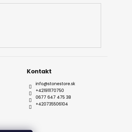
Kontakt
info
@
stonestore.sk
+421911170750
0677 647 475 38
+420735506104