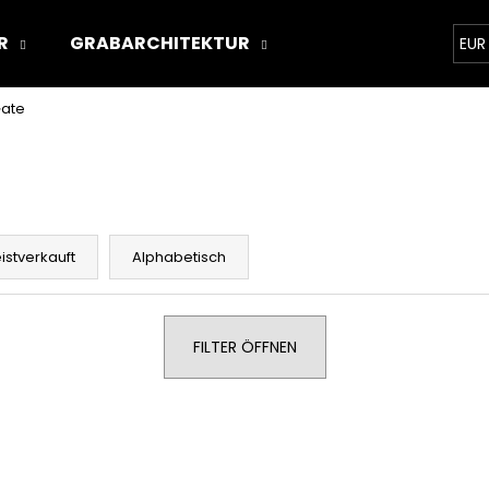
R
GRABARCHITEKTUR
ÜBER UNS
STON
EUR
Gate
Was suchen Sie?
SUCHEN
istverkauft
Alphabetisch
Wir empfehlen
FILTER ÖFFNEN