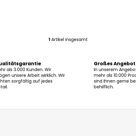
1
Artikel insgesamt
S
t
e
u
ualitätsgarantie
Großes Angebot
e
hr als 3.000 Kunden. Wir
In unserem Angebot
r
gen unsere Arbeit wirklich. Wir
mehr als 10.000 Pro
hten sorgfältig auf jedes
sind Ihnen gerne be
e
tail.
behilflich.
l
e
m
e
n
t
e