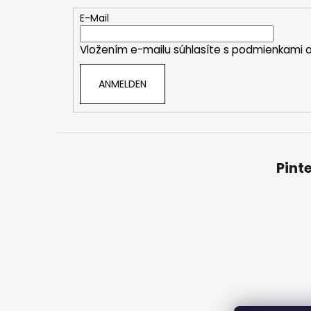
z
e
E-Mail
i
Vložením e-mailu súhlasíte s
podmienkami o
l
e
ANMELDEN
Pint