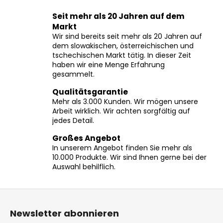
t
Seit mehr als 20 Jahren auf dem
e
Markt
u
Wir sind bereits seit mehr als 20 Jahren auf
e
dem slowakischen, österreichischen und
r
tschechischen Markt tätig. In dieser Zeit
e
haben wir eine Menge Erfahrung
l
gesammelt.
e
Qualitätsgarantie
m
Mehr als 3.000 Kunden. Wir mögen unsere
e
Arbeit wirklich. Wir achten sorgfältig auf
n
jedes Detail.
t
e
Großes Angebot
In unserem Angebot finden Sie mehr als
d
10.000 Produkte. Wir sind Ihnen gerne bei der
e
Auswahl behilflich.
r
L
F
i
s
u
Newsletter abonnieren
t
ß