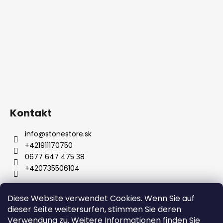
Kontakt
info
@
stonestore.sk
+421911170750
0677 647 475 38
+420735506104
Diese Website verwendet Cookies. Wenn Sie auf
Bedingungen und Konditionen
dieser Seite weitersurfen, stimmen Sie deren
Datenschutzbestimmungen
Großhandel
Kontakt
Verwendung zu. Weitere Informationen finden Sie