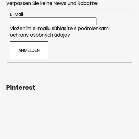
e
Verpassen Sie keine News und Rabatte!
z
e
E-Mail
i
Vložením e-mailu súhlasíte s
podmienkami
l
ochrany osobných údajov
e
ANMELDEN
Pinterest