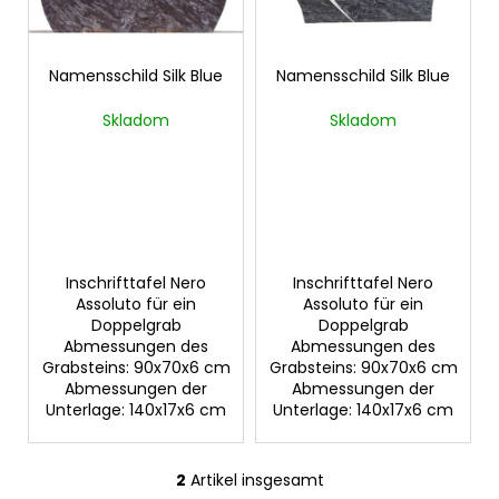
d
r
e
u
r
Namensschild Silk Blue
Namensschild Silk Blue
n
SUCHEN
P
g
Skladom
Skladom
r
o
W
d
i
u
r
k
e
m
t
Inschrifttafel Nero
Inschrifttafel Nero
p
Assoluto für ein
Assoluto für ein
e
f
Doppelgrab
Doppelgrab
Abmessungen des
Abmessungen des
e
Grabsteins: 90x70x6 cm
Grabsteins: 90x70x6 cm
h
Abmessungen der
Abmessungen der
l
Unterlage: 140x17x6 cm
Unterlage: 140x17x6 cm
e
n
2
Artikel insgesamt
S