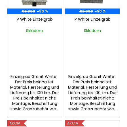
d
r
e
€2 000
–50 %
€2 000
–50 %
u
r
P White Einzelgrab
P White Einzelgrab
n
SUCHEN
P
g
Skladom
Skladom
r
o
W
d
i
u
r
k
e
m
t
p
Einzelgrab Granit White
Einzelgrab Granit White
e
Der Preis beinhaltet:
Der Preis beinhaltet:
f
Material, Herstellung und
Material, Herstellung und
e
Lieferung bis 100 km. Der
Lieferung bis 100 km. Der
h
Preis beinhaltet nicht:
Preis beinhaltet nicht:
l
Montage, Beschriftung
Montage, Beschriftung
e
sowie Grabzubehör wie...
sowie Grabzubehör wie...
n
AKCIA
AKCIA