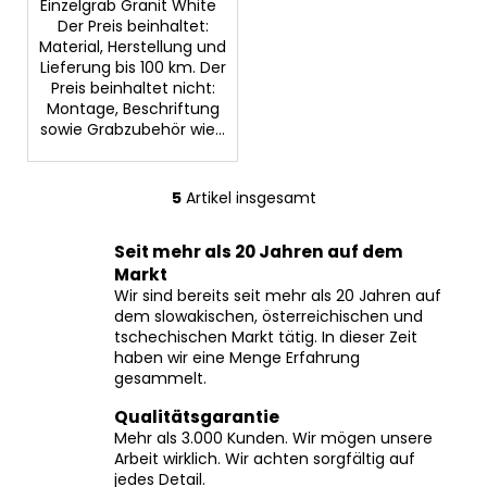
Einzelgrab Granit White
Der Preis beinhaltet:
Material, Herstellung und
Lieferung bis 100 km. Der
Preis beinhaltet nicht:
Montage, Beschriftung
sowie Grabzubehör wie...
5
Artikel insgesamt
S
t
Seit mehr als 20 Jahren auf dem
e
Markt
u
Wir sind bereits seit mehr als 20 Jahren auf
e
dem slowakischen, österreichischen und
r
tschechischen Markt tätig. In dieser Zeit
e
haben wir eine Menge Erfahrung
l
gesammelt.
e
Qualitätsgarantie
m
Mehr als 3.000 Kunden. Wir mögen unsere
e
Arbeit wirklich. Wir achten sorgfältig auf
n
jedes Detail.