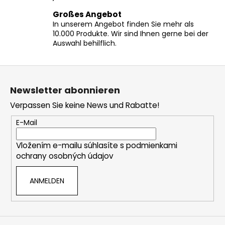
t
e
Großes Angebot
In unserem Angebot finden Sie mehr als
d
10.000 Produkte. Wir sind Ihnen gerne bei der
e
Auswahl behilflich.
r
L
F
i
s
u
Newsletter abonnieren
t
ß
e
Verpassen Sie keine News und Rabatte!
z
e
E-Mail
i
Vložením e-mailu súhlasíte s
podmienkami
l
ochrany osobných údajov
e
ANMELDEN