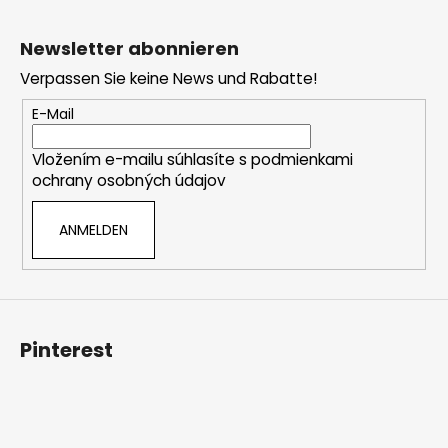
F
u
Newsletter abonnieren
ß
Verpassen Sie keine News und Rabatte!
z
e
E-Mail
i
Vložením e-mailu súhlasíte s
podmienkami
l
ochrany osobných údajov
e
ANMELDEN
Pinterest