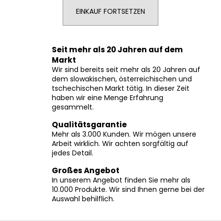
EINKAUF FORTSETZEN
SUCHEN
Seit mehr als 20 Jahren auf dem
Markt
Wir sind bereits seit mehr als 20 Jahren auf
W
dem slowakischen, österreichischen und
tschechischen Markt tätig. In dieser Zeit
i
haben wir eine Menge Erfahrung
r
gesammelt.
e
m
Qualitätsgarantie
p
Mehr als 3.000 Kunden. Wir mögen unsere
Arbeit wirklich. Wir achten sorgfältig auf
f
jedes Detail.
e
h
Großes Angebot
l
In unserem Angebot finden Sie mehr als
e
10.000 Produkte. Wir sind Ihnen gerne bei der
n
Auswahl behilflich.