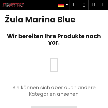
W
Zum
Suchen
Ware
M
Login
Inhalt
a
springen
Zurück
Zurück
r
Žula Marina Blue
zum
zum
e
W
n
a
k
Wir bereiten Ihre Produkte noch
s
o
vor.
s
r
u
b
c
h
e
n
S
Sie können sich aber auch andere
i
Kategorien ansehen.
e
?