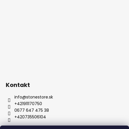
Kontakt
info
@
stonestore.sk
+421911170750
0677 647 475 38
+420735506104