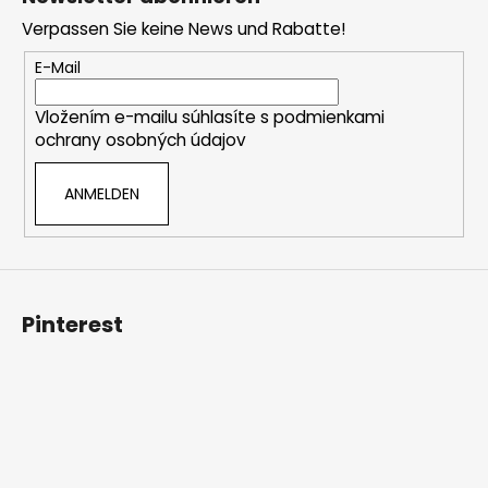
t
ß
e
Verpassen Sie keine News und Rabatte!
z
e
E-Mail
i
Vložením e-mailu súhlasíte s
podmienkami
l
ochrany osobných údajov
e
ANMELDEN
Pinterest