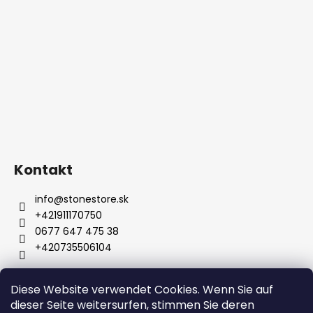
Kontakt
info
@
stonestore.sk
+421911170750
0677 647 475 38
+420735506104
Diese Website verwendet Cookies. Wenn Sie auf
Bedingungen und Konditionen
dieser Seite weitersurfen, stimmen Sie deren