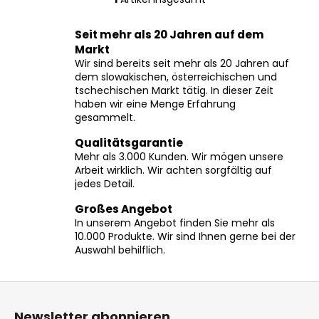
S
t
Seit mehr als 20 Jahren auf dem
e
Markt
u
Wir sind bereits seit mehr als 20 Jahren auf
e
dem slowakischen, österreichischen und
r
tschechischen Markt tätig. In dieser Zeit
e
haben wir eine Menge Erfahrung
l
gesammelt.
e
Qualitätsgarantie
m
Mehr als 3.000 Kunden. Wir mögen unsere
e
Arbeit wirklich. Wir achten sorgfältig auf
n
jedes Detail.
t
e
Großes Angebot
In unserem Angebot finden Sie mehr als
d
10.000 Produkte. Wir sind Ihnen gerne bei der
e
Auswahl behilflich.
r
L
F
i
s
u
Newsletter abonnieren