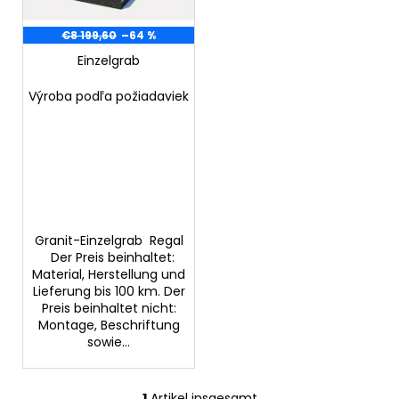
d
r
e
€8 199,60
–64 %
u
r
Einzelgrab
n
SUCHEN
P
g
Výroba podľa požiadaviek
r
o
W
d
i
u
r
k
e
m
t
p
Granit-Einzelgrab Regal
e
Der Preis beinhaltet:
f
Material, Herstellung und
e
Lieferung bis 100 km. Der
h
Preis beinhaltet nicht:
l
Montage, Beschriftung
e
sowie...
n
1
Artikel insgesamt