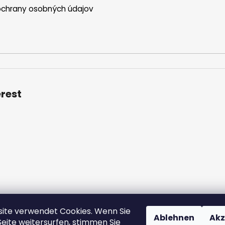
chrany osobných údajov
erest
ite verwendet Cookies. Wenn Sie
ngen und Konditionen
Datenschutzbestimmungen
Großhande
Ablehnen
Akz
Seite weitersurfen, stimmen Sie