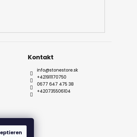
Kontakt
info
@
stonestore.sk
+421911170750
0677 647 475 38
+420735506104
l
Kontakt
eptieren