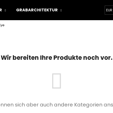
R
GRABARCHITEKTUR
ÜBER UNS
STON
EUR
Eye
Was suchen Sie?
SUCHEN
Wir bereiten Ihre Produkte noch vor.
Wir empfehlen
önnen sich aber auch andere Kategorien an