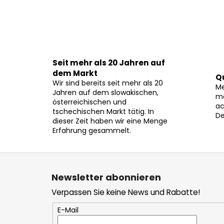
Seit mehr als 20 Jahren auf
dem Markt
Q
Wir sind bereits seit mehr als 20
Me
Jahren auf dem slowakischen,
mö
österreichischen und
ac
tschechischen Markt tätig. In
De
dieser Zeit haben wir eine Menge
Erfahrung gesammelt.
F
u
Newsletter abonnieren
ß
Verpassen Sie keine News und Rabatte!
z
e
E-Mail
i