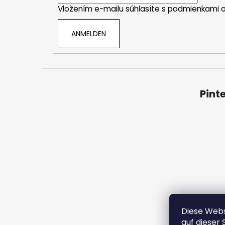
Vložením e-mailu súhlasíte s
podmienkami o
l
e
ANMELDEN
Pint
Diese Webs
Bedingu
auf dieser 