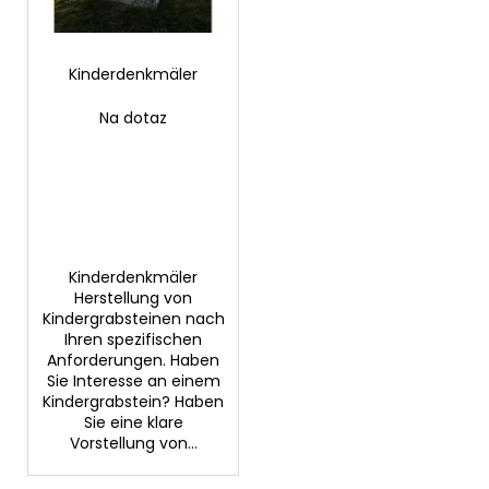
d
r
e
u
r
Kinderdenkmäler
n
SUCHEN
P
g
Na dotaz
r
o
W
d
i
u
r
k
e
m
t
Kinderdenkmäler
p
Herstellung von
e
f
Kindergrabsteinen nach
Ihren spezifischen
e
Anforderungen. Haben
h
Sie Interesse an einem
l
Kindergrabstein? Haben
e
Sie eine klare
n
Vorstellung von...