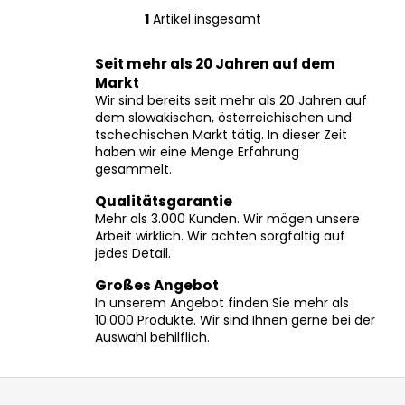
1
Artikel insgesamt
S
t
Seit mehr als 20 Jahren auf dem
e
Markt
u
Wir sind bereits seit mehr als 20 Jahren auf
e
dem slowakischen, österreichischen und
r
tschechischen Markt tätig. In dieser Zeit
e
haben wir eine Menge Erfahrung
l
gesammelt.
e
Qualitätsgarantie
m
Mehr als 3.000 Kunden. Wir mögen unsere
e
Arbeit wirklich. Wir achten sorgfältig auf
n
jedes Detail.
t
e
Großes Angebot
In unserem Angebot finden Sie mehr als
d
10.000 Produkte. Wir sind Ihnen gerne bei der
e
Auswahl behilflich.
r
L
F
i