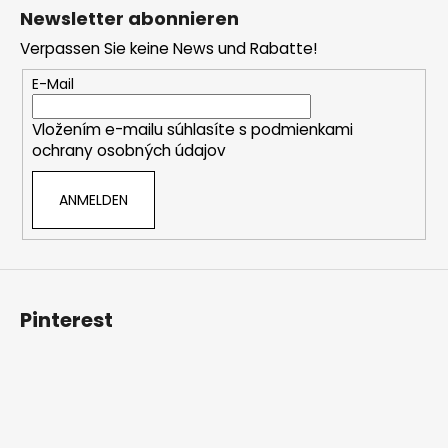
s
u
Newsletter abonnieren
t
ß
e
Verpassen Sie keine News und Rabatte!
z
e
E-Mail
i
Vložením e-mailu súhlasíte s
podmienkami
l
ochrany osobných údajov
e
ANMELDEN
Pinterest