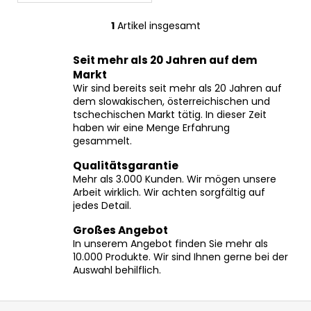
1
Artikel insgesamt
S
t
Seit mehr als 20 Jahren auf dem
e
Markt
u
Wir sind bereits seit mehr als 20 Jahren auf
e
dem slowakischen, österreichischen und
r
tschechischen Markt tätig. In dieser Zeit
e
haben wir eine Menge Erfahrung
l
gesammelt.
e
Qualitätsgarantie
m
Mehr als 3.000 Kunden. Wir mögen unsere
e
Arbeit wirklich. Wir achten sorgfältig auf
n
jedes Detail.
t
e
Großes Angebot
In unserem Angebot finden Sie mehr als
d
10.000 Produkte. Wir sind Ihnen gerne bei der
e
Auswahl behilflich.
r
L
F
i