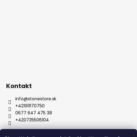
Kontakt
info
@
stonestore.sk
+421911170750
0677 647 475 38
+420735506104