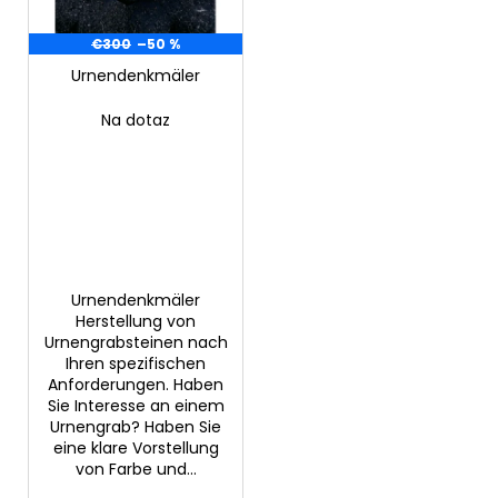
d
r
e
€300
–50 %
u
r
Urnendenkmäler
n
SUCHEN
P
g
Na dotaz
r
o
W
d
i
u
r
k
e
m
t
p
Urnendenkmäler
e
Herstellung von
f
Urnengrabsteinen nach
e
Ihren spezifischen
h
Anforderungen. Haben
l
Sie Interesse an einem
e
Urnengrab? Haben Sie
n
eine klare Vorstellung
von Farbe und...