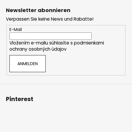
s
u
Newsletter abonnieren
t
ß
e
Verpassen Sie keine News und Rabatte!
z
e
E-Mail
i
Vložením e-mailu súhlasíte s
podmienkami
l
ochrany osobných údajov
e
ANMELDEN
Pinterest