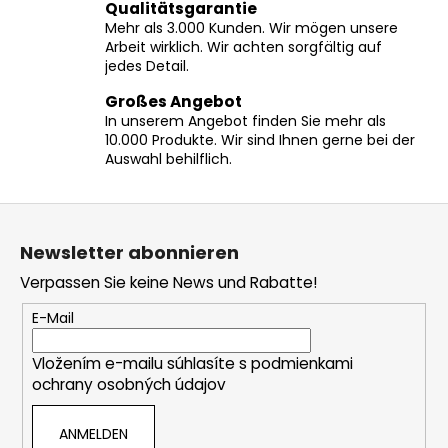
Qualitätsgarantie
m
Mehr als 3.000 Kunden. Wir mögen unsere
e
Arbeit wirklich. Wir achten sorgfältig auf
n
jedes Detail.
t
e
Großes Angebot
In unserem Angebot finden Sie mehr als
d
10.000 Produkte. Wir sind Ihnen gerne bei der
e
Auswahl behilflich.
r
L
F
i
s
u
Newsletter abonnieren
t
ß
e
Verpassen Sie keine News und Rabatte!
z
e
E-Mail
i
Vložením e-mailu súhlasíte s
podmienkami
l
ochrany osobných údajov
e
ANMELDEN