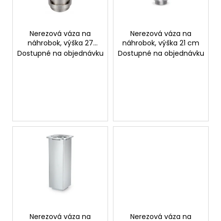
d
r
e
u
r
Nerezová váza na
Nerezová váza na
n
SUCHEN
náhrobok, výška 27
náhrobok, výška 21 cm
P
g
cm
Dostupné na objednávku
Dostupné na objednávku
r
o
W
d
i
u
r
k
e
m
t
p
e
f
e
h
l
e
n
Nerezová váza na
Nerezová váza na