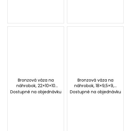
Bronzová váza na
Bronzová váza na
náhrobok, 22×10×10
náhrobok, 18×9,5×9,5
cm alebo 27×10×10 cm
cm alebo 23×11×11 cm
Dostupné na objednávku
Dostupné na objednávku