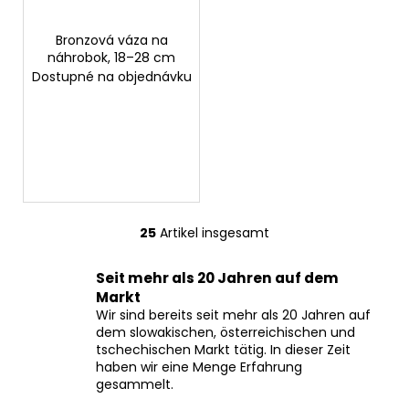
Bronzová váza na
náhrobok, 18–28 cm
Dostupné na objednávku
25
Artikel insgesamt
S
t
Seit mehr als 20 Jahren auf dem
e
Markt
u
Wir sind bereits seit mehr als 20 Jahren auf
e
dem slowakischen, österreichischen und
r
tschechischen Markt tätig. In dieser Zeit
e
haben wir eine Menge Erfahrung
l
gesammelt.
e