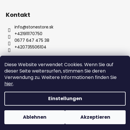
Kontakt
info
@
stonestore.sk
+421911170750
0677 647 475 38
+420735506104
Diese Website verwendet Cookies. Wenn Sie auf
Bedingungen und Konditionen
dieser Seite weitersurfen, stimmen Sie deren
Datenschutzbestimmungen
Großhandel
Kontakt
Verwendung zu. Weitere Informationen finden Sie
hier
.
Einstellungen
Erstellt von Shoptet
Copyright 2026
STONESTORE
. Alle Rechte vorbehalten.
Ablehnen
Akzeptieren
Cookie-Einstellungen ändern