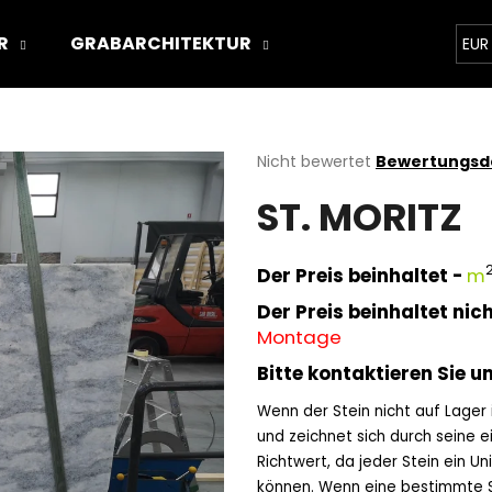
R
GRABARCHITEKTUR
ÜBER UNS
STON
EUR
Was suchen Sie?
Die
Nicht bewertet
Bewertungsde
durchschnittliche
ST. MORITZ
Produktbewertung
SUCHEN
ist
0,0
von
Der Preis beinhaltet -
m
5
Wir empfehlen
Sternen.
Der Preis beinhaltet nich
Montage
Bitte kontaktieren Sie u
Wenn der Stein nicht auf Lager is
und zeichnet sich durch seine ei
Richtwert, da jeder Stein ein Uni
können. Wenn eine bestimmte St