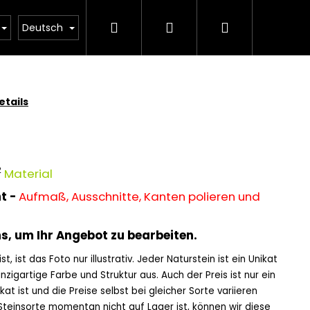
Suchen
Login
Warenkorb
ESTORE Steinmetz – Preisliste für Grabsteine
Ob
Deutsch
tails
2
Material
t -
Aufmaß, Ausschnitte, Kanten polieren und
ns, um Ihr Angebot zu bearbeiten.
t, ist das Foto nur illustrativ. Jeder Naturstein ist ein Unikat
nzigartige Farbe und Struktur aus. Auch der Preis ist nur ein
kat ist und die Preise selbst bei gleicher Sorte variieren
einsorte momentan nicht auf Lager ist, können wir diese