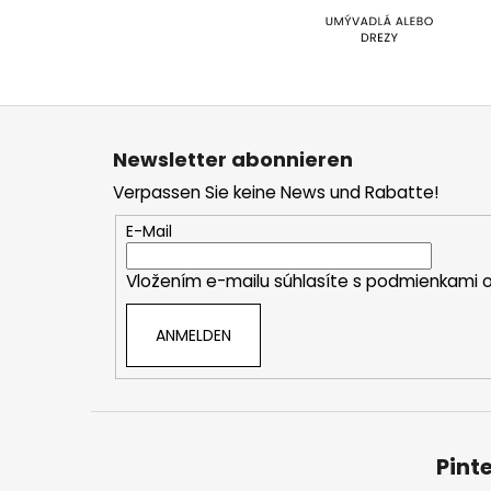
F
u
Newsletter abonnieren
ß
Verpassen Sie keine News und Rabatte!
z
e
E-Mail
i
Vložením e-mailu súhlasíte s
podmienkami o
l
e
ANMELDEN
Pint