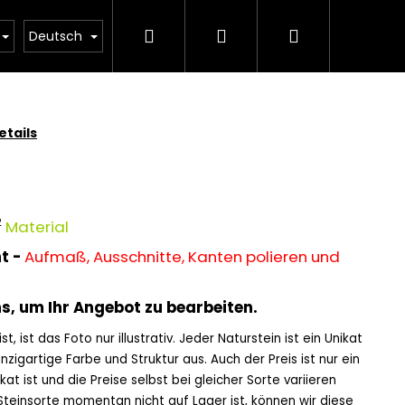
Suchen
Login
Warenkorb
ESTORE Steinmetz – Preisliste für Grabsteine
Ob
Deutsch
tails
2
Material
t -
Aufmaß, Ausschnitte, Kanten polieren und
ns, um Ihr Angebot zu bearbeiten.
t, ist das Foto nur illustrativ. Jeder Naturstein ist ein Unikat
nzigartige Farbe und Struktur aus. Auch der Preis ist nur ein
kat ist und die Preise selbst bei gleicher Sorte variieren
einsorte momentan nicht auf Lager ist, können wir diese