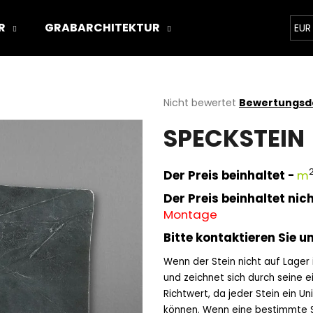
R
GRABARCHITEKTUR
ÜBER UNS
STON
EUR
Was suchen Sie?
Die
Nicht bewertet
Bewertungsde
durchschnittliche
SPECKSTEIN
Produktbewertung
SUCHEN
ist
0,0
von
Der Preis beinhaltet -
m
5
Wir empfehlen
Sternen.
Der Preis beinhaltet nich
Montage
Bitte kontaktieren Sie u
Wenn der Stein nicht auf Lager is
und zeichnet sich durch seine ei
Richtwert, da jeder Stein ein Uni
können. Wenn eine bestimmte St