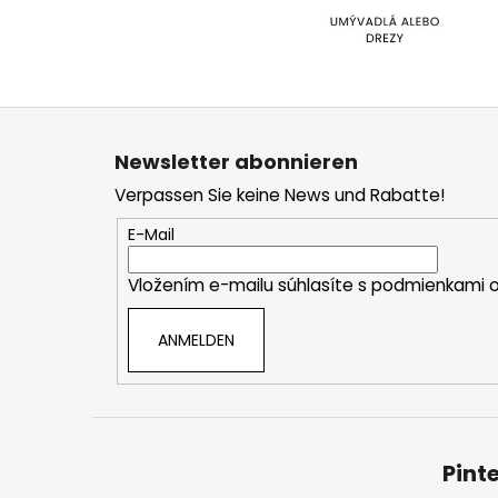
F
u
Newsletter abonnieren
ß
Verpassen Sie keine News und Rabatte!
z
e
E-Mail
i
Vložením e-mailu súhlasíte s
podmienkami o
l
e
ANMELDEN
Pint