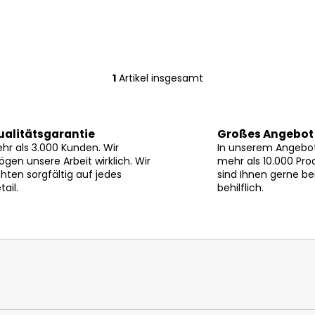
1
Artikel insgesamt
S
t
e
u
ualitätsgarantie
Großes Angebot
e
hr als 3.000 Kunden. Wir
In unserem Angebot
r
gen unsere Arbeit wirklich. Wir
mehr als 10.000 Pro
hten sorgfältig auf jedes
sind Ihnen gerne be
e
tail.
behilflich.
l
e
m
e
n
t
e
d