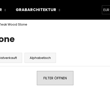
R
GRABARCHITEKTUR
ÜBER UNS
STON
EUR
 Teak Wood Stone
Was suchen Sie?
tone
SUCHEN
istverkauft
Alphabetisch
Wir empfehlen
FILTER ÖFFNEN