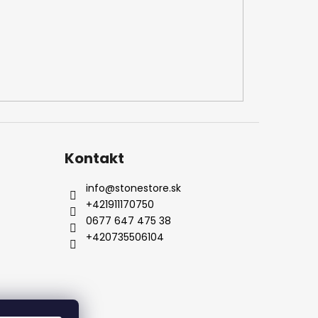
Kontakt
info
@
stonestore.sk
+421911170750
0677 647 475 38
+420735506104