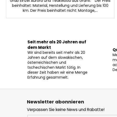
Grab Einzel Aurora und Teakwood aus Granit Der Preis
beinhaltet: Material, Herstellung und Lieferung bis 100
km. Der Preis beinhaltet nicht: Montage,...
Seit mehr als 20 Jahren auf
dem Markt
Q
Wir sind bereits seit mehr als 20
Me
Jahren auf dem slowakischen,
mö
österreichischen und
ac
tschechischen Markt tätig. In
De
dieser Zeit haben wir eine Menge
Erfahrung gesammelt.
F
u
Newsletter abonnieren
ß
Verpassen Sie keine News und Rabatte!
z