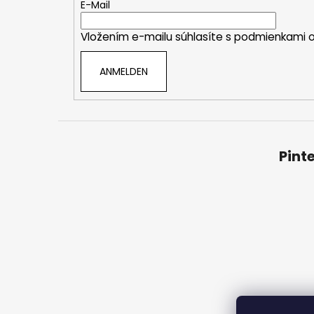
e
E-Mail
i
Vložením e-mailu súhlasíte s
podmienkami o
l
e
ANMELDEN
Pint