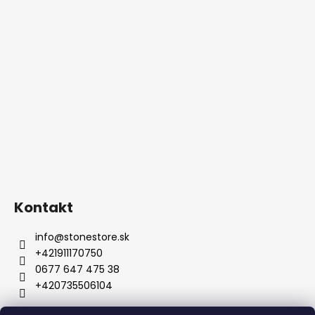
Kontakt
info
@
stonestore.sk
+421911170750
0677 647 475 38
+420735506104