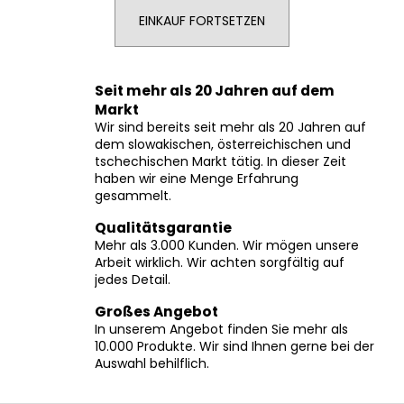
EINKAUF FORTSETZEN
SUCHEN
Seit mehr als 20 Jahren auf dem
Markt
Wir sind bereits seit mehr als 20 Jahren auf
W
dem slowakischen, österreichischen und
tschechischen Markt tätig. In dieser Zeit
i
haben wir eine Menge Erfahrung
r
gesammelt.
e
m
Qualitätsgarantie
p
Mehr als 3.000 Kunden. Wir mögen unsere
Arbeit wirklich. Wir achten sorgfältig auf
f
jedes Detail.
e
h
Großes Angebot
l
In unserem Angebot finden Sie mehr als
e
10.000 Produkte. Wir sind Ihnen gerne bei der
n
Auswahl behilflich.