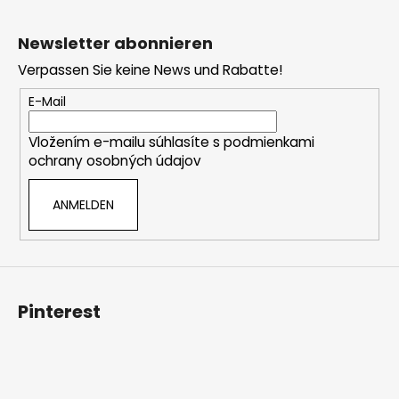
F
u
Newsletter abonnieren
ß
Verpassen Sie keine News und Rabatte!
z
e
E-Mail
i
Vložením e-mailu súhlasíte s
podmienkami
l
ochrany osobných údajov
e
ANMELDEN
Pinterest