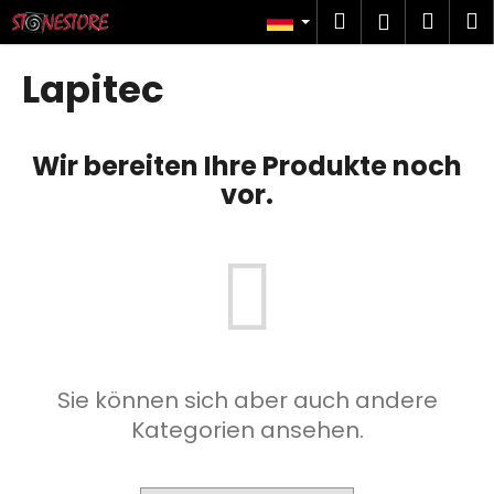
W
Zum
Suchen
Ware
M
Login
Inhalt
a
springen
Zurück
Zurück
r
Lapitec
zum
zum
e
W
n
a
k
Wir bereiten Ihre Produkte noch
s
o
vor.
s
r
u
b
c
h
e
n
S
Sie können sich aber auch andere
i
Kategorien ansehen.
e
?