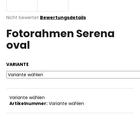
Die
Nicht bewertet
Bewertungsdetails
durchschnittliche
SUCHEN
Fotorahmen Serena
Produktbewertung
ist
oval
0,0
von
W
5
i
Sternen.
r
VARIANTE
e
m
p
f
Variante wählen
e
Artikelnummer:
Variante wählen
h
l
e
n