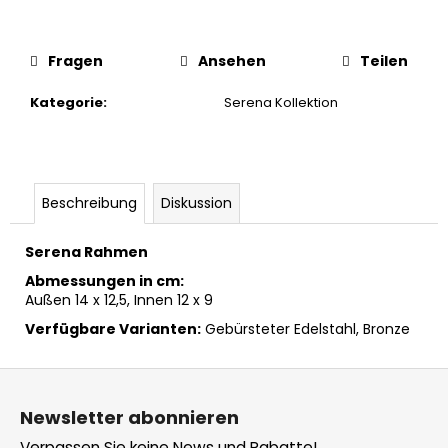
Fragen
Ansehen
Teilen
Kategorie
:
Serena Kollektion
Beschreibung
Diskussion
Serena Rahmen
Abmessungen in cm:
Außen 14 x 12,5, Innen 12 x 9
Verfügbare Varianten:
Gebürsteter Edelstahl, Bronze
F
u
Newsletter abonnieren
ß
Verpassen Sie keine News und Rabatte!