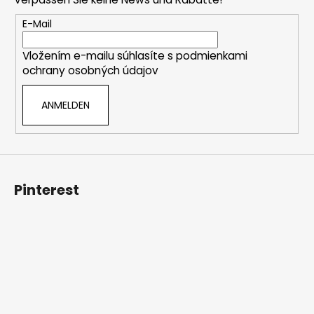
z
e
E-Mail
i
Vložením e-mailu súhlasíte s
podmienkami
l
ochrany osobných údajov
e
ANMELDEN
Pinterest