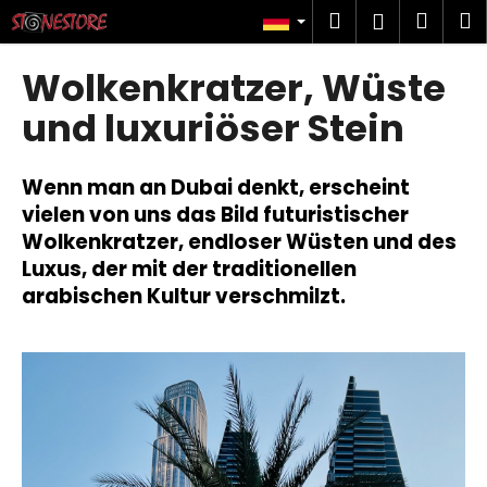
W
Zum
Suchen
Ware
M
Login
Inhalt
a
springen
Zurück
Zurück
r
Wolkenkratzer, Wüste
zum
zum
e
W
und luxuriöser Stein
n
a
k
s
o
Wenn man an Dubai denkt, erscheint
s
r
vielen von uns das Bild futuristischer
u
b
Wolkenkratzer, endloser Wüsten und des
c
Luxus, der mit der traditionellen
h
arabischen Kultur verschmilzt.
e
n
S
i
e
?