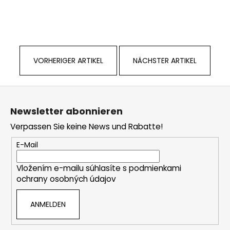
VORHERIGER ARTIKEL
NÄCHSTER ARTIKEL
F
u
Newsletter abonnieren
ß
Verpassen Sie keine News und Rabatte!
z
e
E-Mail
i
Vložením e-mailu súhlasíte s
podmienkami
l
ochrany osobných údajov
e
ANMELDEN