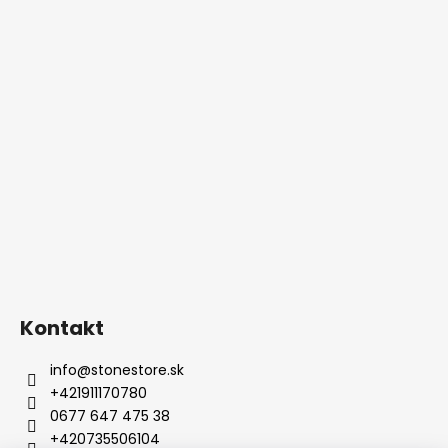
Kontakt
info
@
stonestore.sk
+421911170780
0677 647 475 38
+420735506104