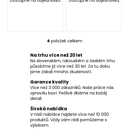
č
Dostupné na objednávku
Dostupné na objednávku
u
j
e
m
e
4
položek celkem
O
v
Na trhu více než 20 let
l
Na slovenském, rakouském a českém trhu
á
působíme již více než 20 let. Za tu dobu
d
jsme získali mnoho zkušeností.
a
c
Garance kvality
í
Více než 3 000 zákazníků. Naše práce nás
opravdu baví. Pečlivě dbáme na každý
p
detail.
r
v
Široká nabídka
k
V naší nabídce najdete více než 10 000
y
produktů. Vždy vám rádi pomůžeme s
v
výběrem.