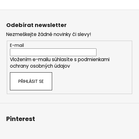
ý
p
Z
i
á
s
Odebírat newsletter
p
u
Nezmeškejte žádné novinky či slevy!
a
t
E-mail
í
Vložením e-mailu súhlasíte s
podmienkami
ochrany osobných údajov
PŘIHLÁSIT SE
Pinterest